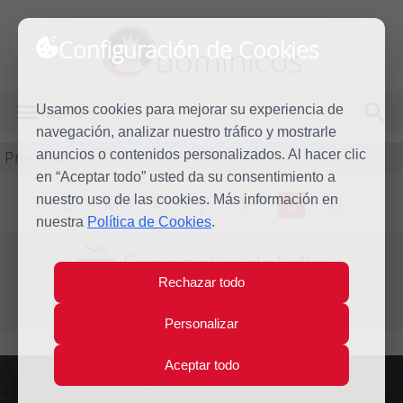
Configuración de Cookies
dominicos
Usamos cookies para mejorar su experiencia de
MENÚ
navegación, analizar nuestro tráfico y mostrarle
Predicación
anuncios o contenidos personalizados. Al hacer clic
en “Aceptar todo” usted da su consentimiento a
nuestro uso de las cookies. Más información en
L
M
X
J
V
S
D
nuestra
Política de Cookies
.
Sáb
Evangelio del día
7
Rechazar todo
May
Sexta Semana de Pascua
2016
Personalizar
Aceptar todo