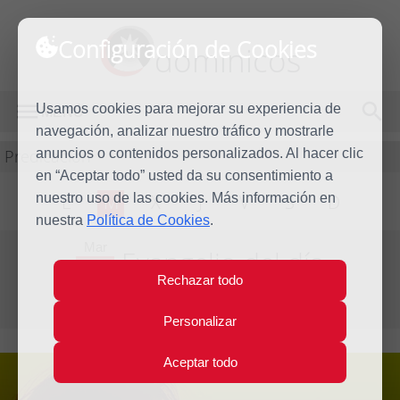
Configuración de Cookies
dominicos
Usamos cookies para mejorar su experiencia de
MENÚ
navegación, analizar nuestro tráfico y mostrarle
Predicación
anuncios o contenidos personalizados. Al hacer clic
en “Aceptar todo” usted da su consentimiento a
nuestro uso de las cookies. Más información en
L
M
X
J
V
S
D
nuestra
Política de Cookies
.
Mar
Evangelio del día
2
Rechazar todo
Ene
Segunda semana de Navidad
2024
Personalizar
Aceptar todo