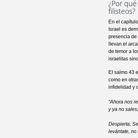
¿Por qué
filisteos?
En el capítulo
Israel es der
presencia de 
llevan el arc
de temor a los
israelitas si
El salmo 43 e
como en otra
infidelidad y
“Ahora nos r
y ya no sales
Despierta, S
levántate, n