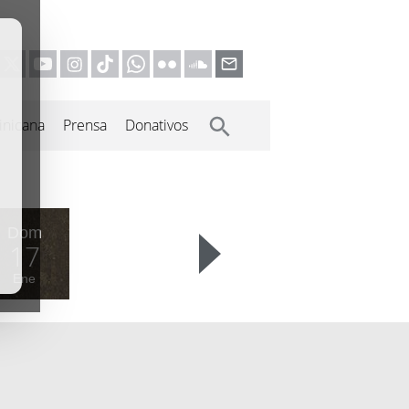
inicana
Prensa
Donativos
Dom
17
Ene