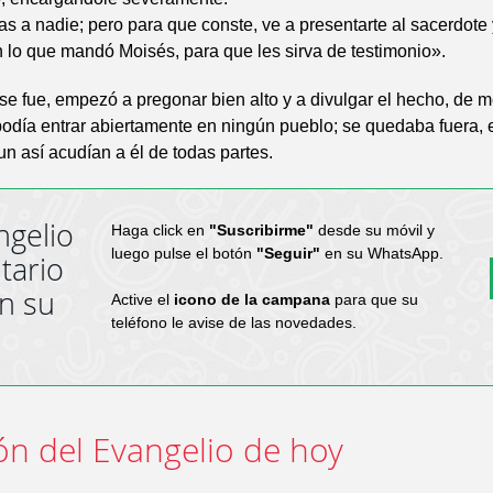
as a nadie; pero para que conste, ve a presentarte al sacerdote 
ón lo que mandó Moisés, para que les sirva de testimonio».
e fue, empezó a pregonar bien alto y a divulgar el hecho, de 
odía entrar abiertamente en ningún pueblo; se quedaba fuera, 
aun así acudían a él de todas partes.
ngelio
Haga click en
"Suscribirme"
desde su móvil y
luego pulse el botón
"Seguir"
en su WhatsApp.
tario
en su
Active el
icono de la campana
para que su
teléfono le avise de las novedades.
ón del Evangelio de hoy