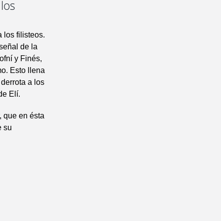
los
los filisteos.
señal de la
ofní y Finés,
mo. Esto llena
 derrota a los
e Elí.
, que en ésta
e su