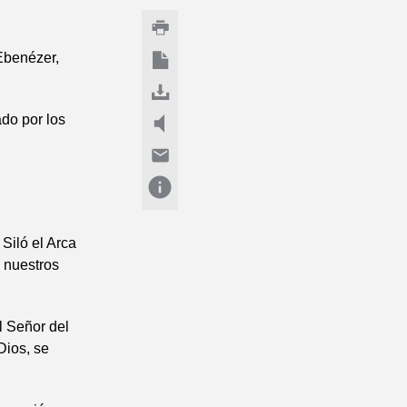
 Ebenézer,
ado por los
Siló el Arca
 nuestros
el Señor del
Dios, se