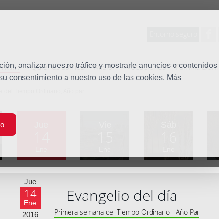
Entorno seguro
tudio
ón, analizar nuestro tráfico y mostrarle anuncios o contenidos
Quiénes somos
Misión
Vocaciones
Familia Dom
 su consentimiento a nuestro uso de las cookies. Más
 del Tiempo Ordinario, Año par
Jue
Vie
Sáb
do
14
15
16
Ene
Ene
Ene
Jue
Evangelio del día
14
Ene
Primera semana del Tiempo Ordinario - Año Par
2016