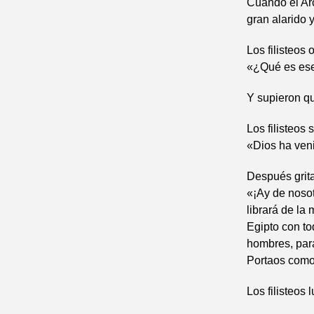
Cuando el Arc
gran alarido y
Los filisteos 
«¿Qué es ese
Y supieron q
Los filisteos 
«Dios ha ven
Después grit
«¡Ay de nosot
librará de la
Egipto con to
hombres, para
Portaos como
Los filisteos