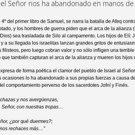
 el Señor nos ha abandonado en manos de 
 4º del primer libro de Samuel, se narra la batalla de Afeq contra 
rotado, y los hombres de guerra piden que el arca de la alianza (
Dios) sea trasladada de Silo al campamento. Los hijos de Elí: J
a y a su llegada los israelitas lanzan grandes gritos de entusias
 filisteos, pero luego cobran valor y no sólo infligen una terrible
no que también capturan el arca de la alianza y mueren los hijos d
xpresa de forma poética el clamor del pueblo de Israel al Señor
s ocasiones lo ha abandonado a sus propias fuerzas a causa d
 del comportamiento perverso de los sacerdotes Jofní y Finés.
echazas y nos avergüenzas,
, Señor, con nuestras tropas…
eñor, ¿por qué duermes?;
o nos rechaces más…”