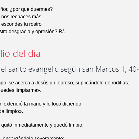
eñor, ¿por qué duermes?
o nos rechaces más.
 escondes tu rostro
stra desgracia y opresión? R/.
io del día
del santo evangelio según san Marcos 1, 40
po, se acerca a Jesús un leproso, suplicándole de rodillas:
 puedes limpiarme».
 extendió la mano y lo tocó diciendo:
da limpio».
e quitó inmediatamente y quedó limpio.
ió, encargándole severamente: