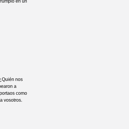
rrumpió en un
 ¿Quién nos
pearon a
omportaos como
a vosotros.