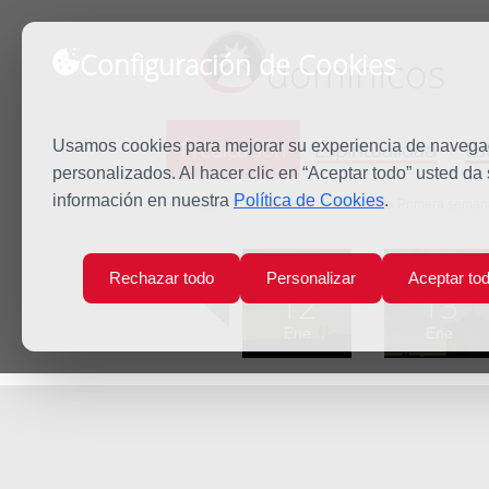
Configuración de Cookies
dominicos
Predicación
Espiritualidad
Es
Usamos cookies para mejorar su experiencia de navegaci
personalizados. Al hacer clic en “Aceptar todo” usted da
información en nuestra
Política de Cookies
.
Inicio
Predicación
Jueves de la Primera semana
Mar
Mié
Rechazar todo
Personalizar
Aceptar to
12
13
Ene
Ene