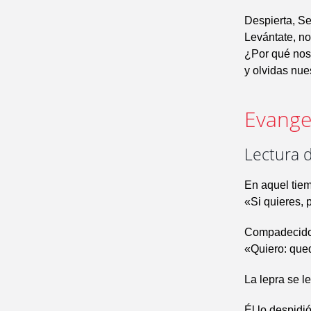
Despierta, S
Levántate, n
¿Por qué nos
y olvidas nue
Evangel
Lectura 
En aquel tiem
«Si quieres,
Compadecido,
«Quiero: que
La lepra se l
Él lo despid