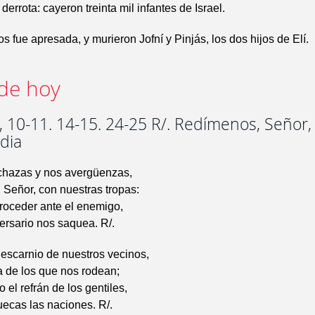
errota: cayeron treinta mil infantes de Israel.
os fue apresada, y murieron Jofní y Pinjás, los dos hijos de Elí.
de hoy
 10-11. 14-15. 24-25 R/. Redímenos, Señor,
dia
chazas y nos avergüenzas,
, Señor, con nuestras tropas:
roceder ante el enemigo,
ersario nos saquea. R/.
escarnio de nuestros vecinos,
la de los que nos rodean;
 el refrán de los gentiles,
ecas las naciones. R/.