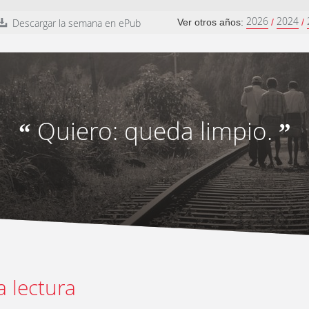
2026
2024
Descargar la semana en ePub
Ver otros años:
/
/
Quiero: queda limpio.
“
”
a lectura