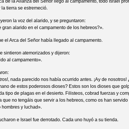
a de la Alianza del Señor llegó al campamento, todo Israel pro
 la tierra se estremeció.
oyeron la voz del alarido, y se preguntaron:
 gran alarido en el campamento de los hebreos?».
ue el Arca del Señor había llegado al campamento.
se sintieron atemorizados y dijeron:
ido al campamento».
aron:
ros!, nada parecido nos había ocurrido antes. ¡Ay de nosotros!
 mano de estos poderosos dioses? Estos son los dioses que gol
da tipo de plagas en el desierto. Filisteos, cobrad fuerzas y c
 que no tengáis que servir a los hebreos, como os han servido 
 hombres y luchad».
 lucharon e Israel fue derrotado. Cada uno huyó a su tienda.