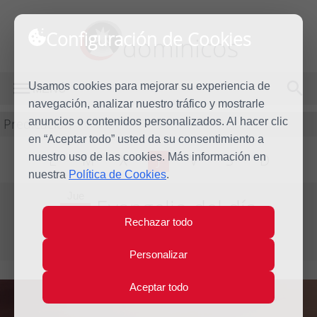
Configuración de Cookies
dominicos
Usamos cookies para mejorar su experiencia de
MENÚ
navegación, analizar nuestro tráfico y mostrarle
Predicación
anuncios o contenidos personalizados. Al hacer clic
en “Aceptar todo” usted da su consentimiento a
nuestro uso de las cookies. Más información en
L
M
X
J
V
S
D
nuestra
Política de Cookies
.
Jue
Evangelio del día
4
Rechazar todo
Ene
Segunda semana de Navidad
2024
Personalizar
Aceptar todo