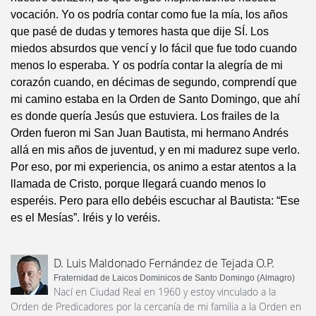
vocación. Yo os podría contar como fue la mía, los años
que pasé de dudas y temores hasta que dije SÍ. Los
miedos absurdos que vencí y lo fácil que fue todo cuando
menos lo esperaba. Y os podría contar la alegría de mi
corazón cuando, en décimas de segundo, comprendí que
mi camino estaba en la Orden de Santo Domingo, que ahí
es donde quería Jesús que estuviera. Los frailes de la
Orden fueron mi San Juan Bautista, mi hermano Andrés
allá en mis años de juventud, y en mi madurez supe verlo.
Por eso, por mi experiencia, os animo a estar atentos a la
llamada de Cristo, porque llegará cuando menos lo
esperéis. Pero para ello debéis escuchar al Bautista: “Ese
es el Mesías”. Iréis y lo veréis.
D. Luis Maldonado Fernández de Tejada O.P.
Fraternidad de Laicos Dominicos de Santo Domingo (Almagro)
Nací en Ciudad Real en 1960 y estoy vinculado a la
Orden de Predicadores por la cercanía de mi familia a la Orden en