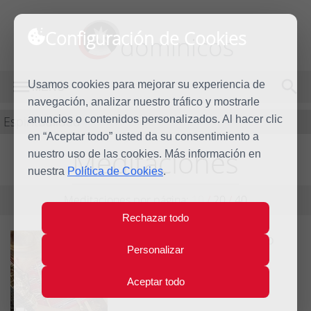
Configuración de Cookies
dominicos
Usamos cookies para mejorar su experiencia de
MENÚ
navegación, analizar nuestro tráfico y mostrarle
Espiritualidad
anuncios o contenidos personalizados. Al hacer clic
en “Aceptar todo” usted da su consentimiento a
Meditaciones
nuestro uso de las cookies. Más información en
nuestra
Política de Cookies
.
Meditaciones por página:
10
/
20
/
40
Rechazar todo
El tejedor compasivo
Personalizar
Espiritualidad
Cuentos de espiritualidad
Aceptar todo