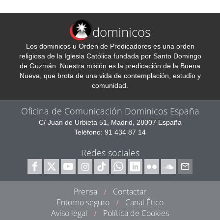
dominicos
Los dominicos u Orden de Predicadores es una orden
religiosa de la Iglesia Católica fundada por Santo Domingo
de Guzmán. Nuestra misión es la predicación de la Buena
Nueva, que brota de una vida de contemplación, estudio y
comunidad.
Oficina de Comunicación Dominicos España
C/ Juan de Urbieta 51, Madrid, 28007 España
Teléfono: 91 434 87 14
Redes sociales
Prensa
Contactar
/
Entorno seguro
Canal Ético
/
Aviso legal
Política de Cookies
/