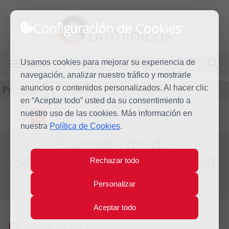
Configuración de Cookies
dominicos
Usamos cookies para mejorar su experiencia de
MENÚ
navegación, analizar nuestro tráfico y mostrarle
Predicación
anuncios o contenidos personalizados. Al hacer clic
en “Aceptar todo” usted da su consentimiento a
nuestro uso de las cookies. Más información en
L
M
X
J
V
S
D
nuestra
Política de Cookies
.
Evangelio del día
Segunda semana de Navidad
Rechazar todo
Del día 1 al 7 de Enero de 2017
Personalizar
Aceptar todo
Días de la semana