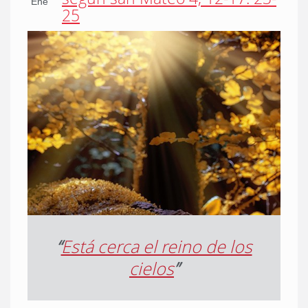
Ene
25
“
Está cerca el reino de los
cielos
”