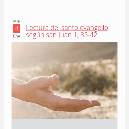
Mié
Lectura del santo evangelio
4
según san Juan 1, 35-42
Ene