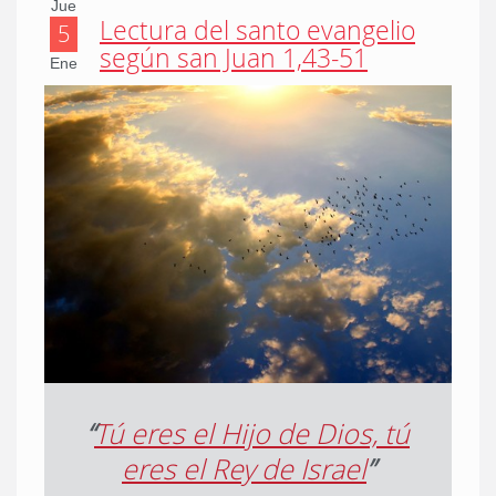
Jue
Lectura del santo evangelio
5
según san Juan 1,43-51
Ene
“
Tú eres el Hijo de Dios, tú
eres el Rey de Israel
”