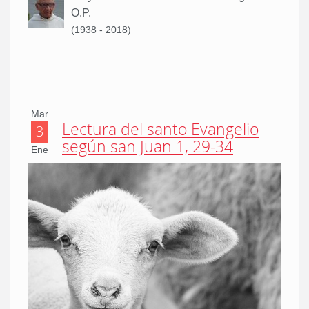
O.P.
(1938 - 2018)
Mar
Lectura del santo Evangelio
3
según san Juan 1, 29-34
Ene