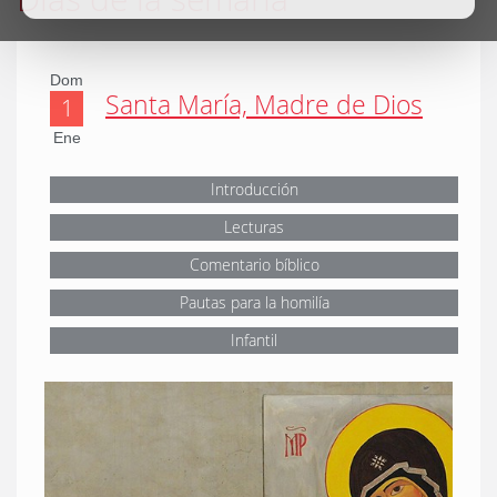
Dom
Santa María, Madre de Dios
1
Ene
Introducción
Lecturas
Comentario bíblico
Pautas para la homilía
Infantil