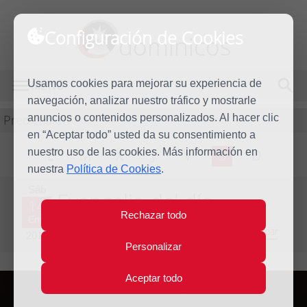
Configuración de Cookies
dominicos
Usamos cookies para mejorar su experiencia de
MENÚ
navegación, analizar nuestro tráfico y mostrarle
Predicación
anuncios o contenidos personalizados. Al hacer clic
en “Aceptar todo” usted da su consentimiento a
nuestro uso de las cookies. Más información en
L
M
X
J
V
S
D
nuestra
Política de Cookies
.
Sáb
Evangelio del día
14
Rechazar todo
Ene
Primera semana del Tiempo Ordinario - Año Impar
2017
Personalizar
Aceptar todo