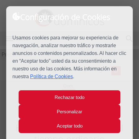
Configuración de Cookies
dominicos
Usamos cookies para mejorar su experiencia de
MENÚ
navegación, analizar nuestro tráfico y mostrarle
Predicación
anuncios o contenidos personalizados. Al hacer clic
en “Aceptar todo” usted da su consentimiento a
nuestro uso de las cookies. Más información en
L
M
X
J
V
S
D
nuestra
Política de Cookies
.
Dom
9
Rechazar todo
Sep
2012
Personalizar
Homilía XXIII Domingo del
Aceptar todo