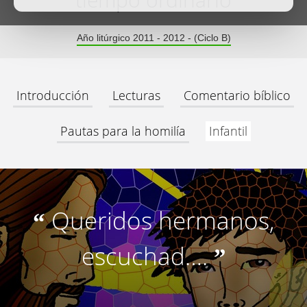
tiempo ordinario
Año litúrgico 2011 - 2012 - (Ciclo B)
Introducción
Lecturas
Comentario bíblico
Pautas para la homilía
Infantil
Queridos hermanos,
“
escuchad….
”