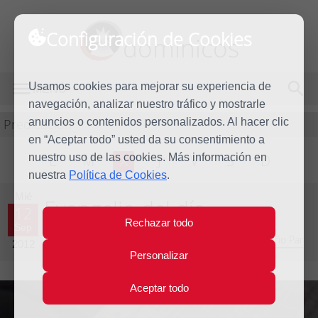
Configuración de Cookies
dominicos
Usamos cookies para mejorar su experiencia de
MENÚ
navegación, analizar nuestro tráfico y mostrarle
Predicación
anuncios o contenidos personalizados. Al hacer clic
en “Aceptar todo” usted da su consentimiento a
nuestro uso de las cookies. Más información en
L
M
X
J
V
S
D
nuestra
Política de Cookies
.
Mié
Evangelio del día
12
Rechazar todo
Sep
Vigésimo tercera Semana del Tiempo Ordinario - Año Par
2012
Personalizar
Aceptar todo