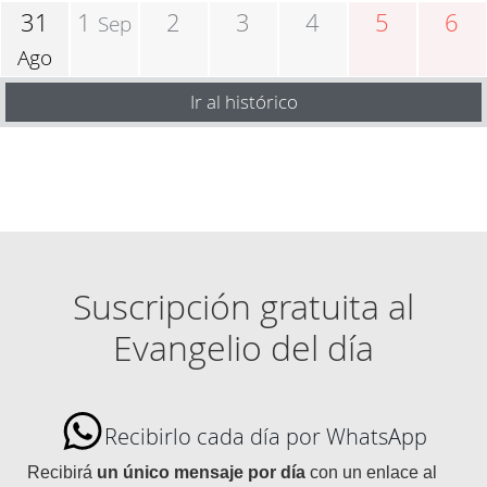
31
1
2
3
4
5
6
Sep
Ago
Ir al histórico
Suscripción gratuita al
Evangelio del día
Recibirlo cada día por WhatsApp
Recibirá
un único mensaje por día
con un enlace al