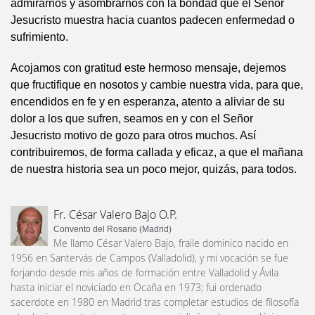
admirarnos y asombrarnos con la bondad que el Señor
Jesucristo muestra hacia cuantos padecen enfermedad o
sufrimiento.
Acojamos con gratitud este hermoso mensaje, dejemos
que fructifique en nosotos y cambie nuestra vida, para que,
encendidos en fe y en esperanza, atento a aliviar de su
dolor a los que sufren, seamos en y con el Señor
Jesucristo motivo de gozo para otros muchos. Así
contribuiremos, de forma callada y eficaz, a que el mañana
de nuestra historia sea un poco mejor, quizás, para todos.
Fr. César Valero Bajo O.P.
Convento del Rosario (Madrid)
Me llamo César Valero Bajo, fraile dominico nacido en
1956 en Santervás de Campos (Valladolid), y mi vocación se fue
forjando desde mis años de formación entre Valladolid y Ávila
hasta iniciar el noviciado en Ocaña en 1973; fui ordenado
sacerdote en 1980 en Madrid tras completar estudios de filosofía