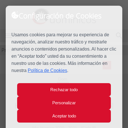
Configuración de Cookies
dominicos
Usamos cookies para mejorar su experiencia de
MENÚ
navegación, analizar nuestro tráfico y mostrarle
Predicación
anuncios o contenidos personalizados. Al hacer clic
en “Aceptar todo” usted da su consentimiento a
nuestro uso de las cookies. Más información en
L
M
X
J
V
S
D
nuestra
Política de Cookies
.
Dom
5
Rechazar todo
Sep
2021
Homilía XXIII Domingo del
Personalizar
tiempo ordinario
Aceptar todo
Año litúrgico 2020 - 2021 - (Ciclo B)