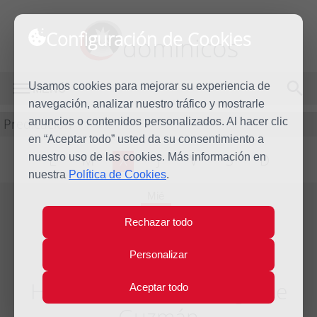
Configuración de Cookies
dominicos
Usamos cookies para mejorar su experiencia de
MENÚ
navegación, analizar nuestro tráfico y mostrarle
Predicación
anuncios o contenidos personalizados. Al hacer clic
en “Aceptar todo” usted da su consentimiento a
nuestro uso de las cookies. Más información en
L
M
X
J
V
S
D
nuestra
Política de Cookies
.
Mié
8
Rechazar todo
Ago
2018
Personalizar
Homilía Santo Domingo de
Aceptar todo