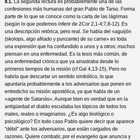
II.1.
La segunda lectura es probablemente una de las
confesiones más humanas del gran Pablo de Tarso. Forma
parte de lo que se conoce como la carta de las lágrimas
(según lo que podemos inferir de 2Cor 2,1-4;7,8-12). Es
una descripción retórica, pero real. Se habla del «aguijón
(skolops, algo afilado y punzante) de su carne» es toda
una expresión que ha confundido a unos y a otros; muchos
piensan en una enfermedad. Es la tesis más común, de
una enfermedad crónica que ya arrastraba desde lo
primeros tiempos de la misión (cf Gal 4,13-15). Pero no
habría que descartar un sentido simbólico, lo que
apuntaría probablemente a los adversarios que ponen en
entredicho su misión apostólica, ya que habla de un
«agente de Satanás». Aunque bien es verdad que en la
antigüedad el diablo escudaba los tópicos de todos los
males, reales o imaginarios. ¿Es algo biológico o
psicológico? En todo caso Pablo quiere decir que aparece
“débil” ante los adversarios, que están cargados de
razones. Quiere combatir, por el evangelio que anuncia y