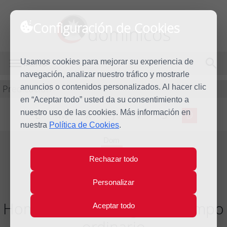
Configuración de Cookies
dominicos
Usamos cookies para mejorar su experiencia de
MENÚ
navegación, analizar nuestro tráfico y mostrarle
Predicación
anuncios o contenidos personalizados. Al hacer clic
en “Aceptar todo” usted da su consentimiento a
nuestro uso de las cookies. Más información en
L
M
X
J
V
S
D
nuestra
Política de Cookies
.
Dom
7
Rechazar todo
Jul
2024
Personalizar
Homilía XIV Domingo del tiempo
Aceptar todo