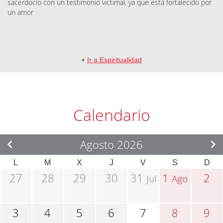
sacerdocio con un testimonio victimal, ya que está fortalecido por
un amor
+
Ir a Espiritualidad
Calendario
Agosto 2026
L
M
X
J
V
S
D
27
28
29
30
31
1
2
Jul
Ago
3
4
5
6
7
8
9