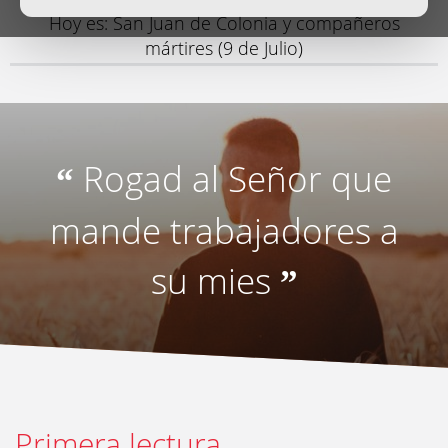
Hoy es: San Juan de Colonia y compañeros
mártires (9 de Julio)
Rogad al Señor que
“
mande trabajadores a
su mies
”
Primera lectura