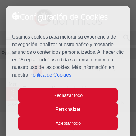
Configuración de Cookies
dominicos
Usamos cookies para mejorar su experiencia de
MENÚ
navegación, analizar nuestro tráfico y mostrarle
Predicación
anuncios o contenidos personalizados. Al hacer clic
en “Aceptar todo” usted da su consentimiento a
nuestro uso de las cookies. Más información en
L
M
X
J
V
S
D
nuestra
Política de Cookies
.
Mar
Evangelio del día
9
Rechazar todo
Jul
Decimocuarta semana del Tiempo Ordinario - Año Par
2024
Personalizar
Aceptar todo
Lecturas del día y comentario