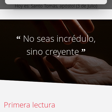
Hoy es: Santo Tomás, apóstol (3 de Julio)
No seas incrédulo,
“
sino creyente
”
Primera lectura