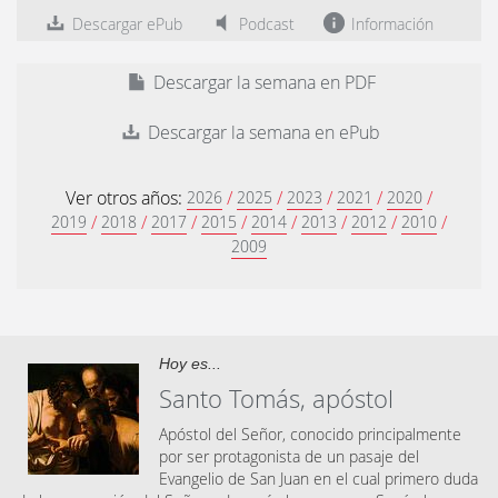
Descargar ePub
Podcast
Información
Descargar la semana en PDF
Descargar la semana en ePub
Ver otros años:
/
/
/
/
/
2026
2025
2023
2021
2020
/
/
/
/
/
/
/
/
2019
2018
2017
2015
2014
2013
2012
2010
2009
Hoy es...
Santo Tomás, apóstol
Apóstol del Señor, conocido principalmente
por ser protagonista de un pasaje del
Evangelio de San Juan en el cual primero duda