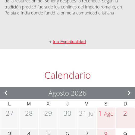
de la resurreción del Señor y después lo reconoce. Según la
tradición predicó fuera de los confines del Imperio romano, en
Persia e India donde fundó la primera comunidad cristiana
+
Ir a Espiritualidad
Calendario
Agosto 2026
L
M
X
J
V
S
D
27
28
29
30
31
1
2
Jul
Ago
3
4
5
6
7
8
9