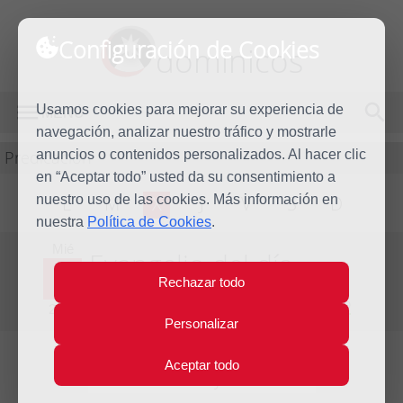
Configuración de Cookies
dominicos
Usamos cookies para mejorar su experiencia de
MENÚ
navegación, analizar nuestro tráfico y mostrarle
Predicación
anuncios o contenidos personalizados. Al hacer clic
en “Aceptar todo” usted da su consentimiento a
nuestro uso de las cookies. Más información en
L
M
X
J
V
S
D
nuestra
Política de Cookies
.
Mié
Evangelio del día
3
Rechazar todo
Jul
Decimotercera semana del Tiempo Ordinario
2024
Personalizar
Aceptar todo
Lecturas del día y comentario