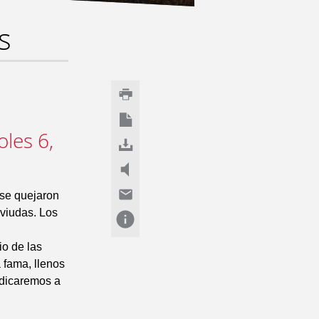
s
oles 6,
 se quejaron
 viudas. Los
io de las
 fama, llenos
edicaremos a