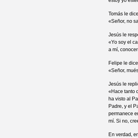
estoy yo esté
Tomás le dice
«Señor, no s
Jesús le res
«Yo soy el ca
a mí, conocer
Felipe le dice
«Señor, mués
Jesús le repli
«Hace tanto q
ha visto al P
Padre, y el P
permanece en
mí. Si no, cre
En verdad, en