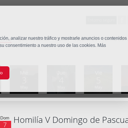
Entorno seguro
tudio
ón, analizar nuestro tráfico y mostrarle anuncios o contenidos
Quiénes somos
Misión
Vocaciones
Familia Dom
 su consentimiento a nuestro uso de las cookies. Más
Mié
Jue
Vie
do
3
4
5
May
May
May
Homilía V Domingo de Pascu
Dom
7