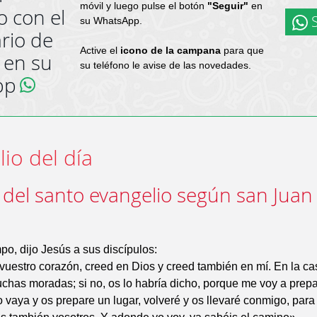
móvil y luego pulse el botón
"Seguir"
en
o con el
S
su WhatsApp.
rio de
Active el
icono de la campana
para que
 en su
su teléfono le avise de las novedades.
pp
io del día
 del santo evangelio según san Juan 
po, dijo Jesús a sus discípulos:
vuestro corazón, creed en Dios y creed también en mí. En la ca
has moradas; si no, os lo habría dicho, porque me voy a prep
 vaya y os prepare un lugar, volveré y os llevaré conmigo, par