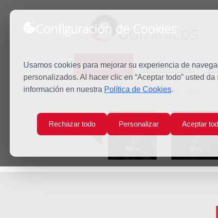
Configuración de Cookies
dominicos
Predicación
Espiritualidad
Es
Usamos cookies para mejorar su experiencia de navegaci
personalizados. Al hacer clic en “Aceptar todo” usted da
información en nuestra
Política de Cookies
.
Inicio
Predicación
V Domingo de Pascua
Lun
Mar
Rechazar todo
Personalizar
Aceptar to
1
2
May
May