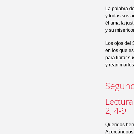
La palabra de
y todas sus a
él ama la just
y su misericor
Los ojos del 
en los que es
para librar s
y reanimarlos
Segund
Lectura
2, 4-9
Queridos her
Acercándoos a