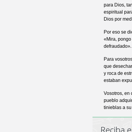
para Dios, ta
espiritual par
Dios por medi
Por eso se di
«Mira, pongo 
defraudado».
Para vosotros
que desecharo
y roca de est
estaban expu
Vosotros, en 
pueblo adquir
tinieblas a su
Reciba e