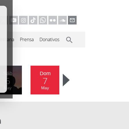
inicana
Prensa
Donativos
Sáb
Dom
6
7
May
May
a