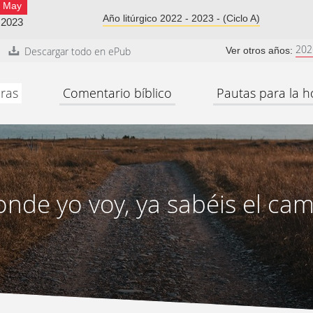
May
Año litúrgico 2022 - 2023 - (Ciclo A)
2023
202
Descargar todo en ePub
Ver otros años:
ras
Comentario bíblico
Pautas para la h
nde yo voy, ya sabéis el ca