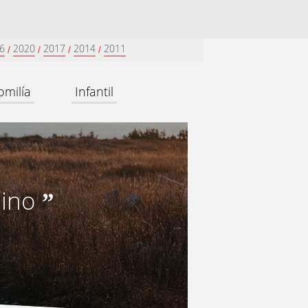
6
2020
2017
2014
2011
/
/
/
/
omilía
Infantil
mino
”