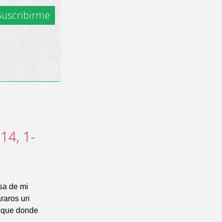
uscribirme
14, 1-
sa de mi
araros un
a que donde