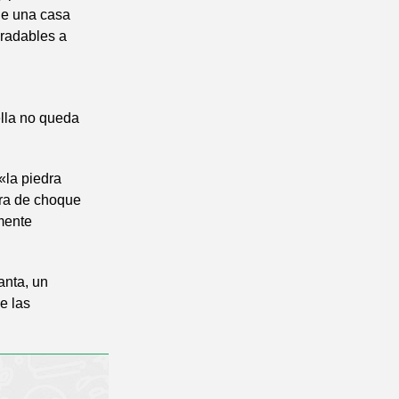
 de una casa
agradables a
ella no queda
 «la piedra
dra de choque
amente
anta, un
e las