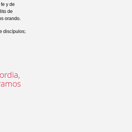
 fe y de
lito de
os orando.
e discípulos;
ordia,
eramos