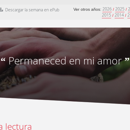
2026
2025
Descargar la semana en ePub
Ver otros años:
/
/
2015
2014
2
/
/
Permaneced en mi amor
“
”
a lectura