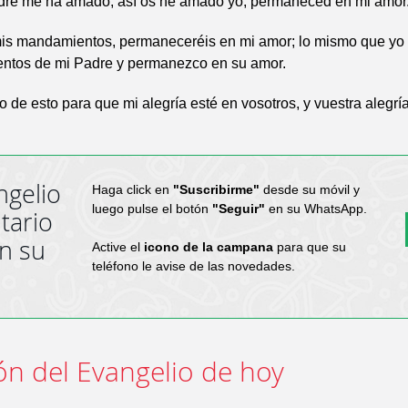
re me ha amado, así os he amado yo; permaneced en mi amor
mis mandamientos, permaneceréis en mi amor; lo mismo que yo
ntos de mi Padre y permanezco en su amor.
 de esto para que mi alegría esté en vosotros, y vuestra alegría
ngelio
Haga click en
"Suscribirme"
desde su móvil y
luego pulse el botón
"Seguir"
en su WhatsApp.
tario
en su
Active el
icono de la campana
para que su
teléfono le avise de las novedades.
ón del Evangelio de hoy