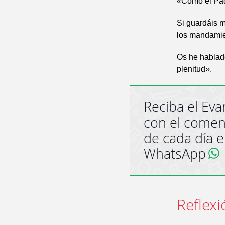
«Como el Pad
Si guardáis 
los mandamie
Os he hablado
plenitud».
Reciba el Eva
con el comen
de cada día 
WhatsApp
Reflexi