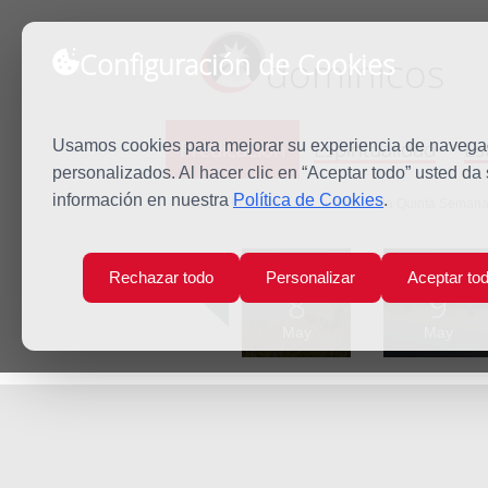
Configuración de Cookies
dominicos
Predicación
Espiritualidad
Es
Usamos cookies para mejorar su experiencia de navegaci
personalizados. Al hacer clic en “Aceptar todo” usted da
información en nuestra
Política de Cookies
.
Inicio
Predicación
Jueves de la Quinta Seman
Lun
Mar
Rechazar todo
Personalizar
Aceptar to
8
9
May
May