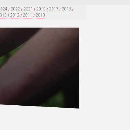
2024
2022
2021
2019
2017
2016
/
/
/
/
/
/
013
2012
2011
2010
/
/
/