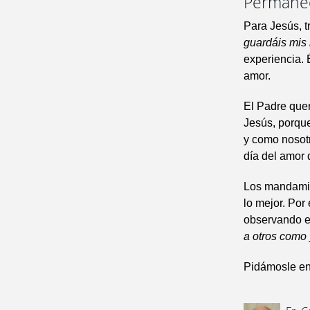
Permane
Para Jesús, t
guardáis mis
experiencia.
amor.
El Padre que
Jesús, porqu
y como nosotr
día del amor 
Los mandamien
lo mejor. Por
observando e
a otros como
Pidámosle enc