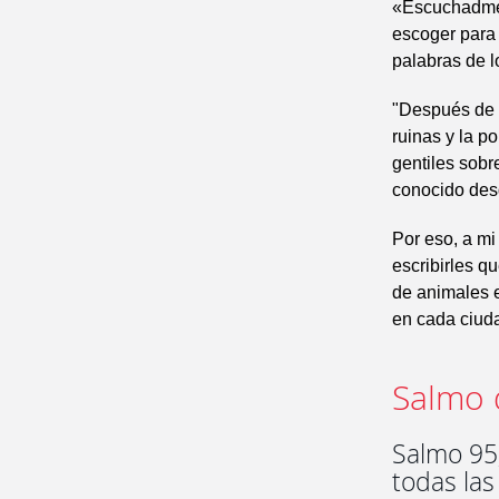
«Escuchadme,
escoger para 
palabras de l
"Después de e
ruinas y la p
gentiles sobr
conocido des
Por eso, a mi
escribirles q
de animales 
en cada ciuda
Salmo 
Salmo 95,
todas las