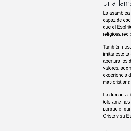
Una llam
La asamblea 
capaz de escu
que el Espíri
religiosa reci
También nosot
imitar este t
apertura los 
valores, adem
experiencia 
más cristiana
La democracia
tolerante nos
porque el pun
Cristo y su Es