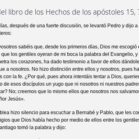
el libro de los Hechos de los apóstoles 15, 
ías, después de una fuerte discusión, se levantó Pedro y dijo a
teros:
osotros sabéis que, desde los primeros días, Dios me escogió 
 que los gentiles oyeran de mi boca la palabra del Evangelio, y
etra los corazones, ha dado testimonio a favor de ellos dándole
ue a nosotros. No hizo distinción entre ellos y nosotros, pues ha
 con la fe. ¿Por qué, pues ahora intentáis tentar a Dios, queri
lo de esos discípulos un yugo que ni nosotros ni nuestros padr
tar? No; creemos que lo mismo ellos que nosotros nos salvamos
ñor Jesús».
lea hizo silencio para escuchar a Bernabé y Pablo, que les co
igios que Dios había hecho por medio de ellos entre los gentil
antiago tomó la palabra y dijo: