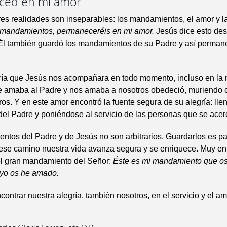
ced en mi amor
res realidades son inseparables: los mandamientos, el amor y la
 mandamientos, permaneceréis en mi amor.
Jesús dice esto des
 Él también guardó los mandamientos de su Padre y así perman
ría que Jesús nos acompañara en todo momento, incluso en la 
e amaba al Padre y nos amaba a nosotros obedeció, muriendo 
os. Y en este amor encontró la fuente segura de su alegría: ll
del Padre y poniéndose al servicio de las personas que se acer
tos del Padre y de Jesús no son arbitrarios. Guardarlos es pa
 ese camino nuestra vida avanza segura y se enriquece. Muy en 
l gran mandamiento del Señor:
Éste es mi mandamiento que o
 yo os he amado.
ontrar nuestra alegría, también nosotros, en el servicio y el am