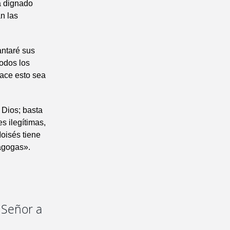
a dignado
n las
antaré sus
odos los
hace esto sea
 Dios; basta
s ilegítimas,
oisés tiene
nagogas».
l Señor a