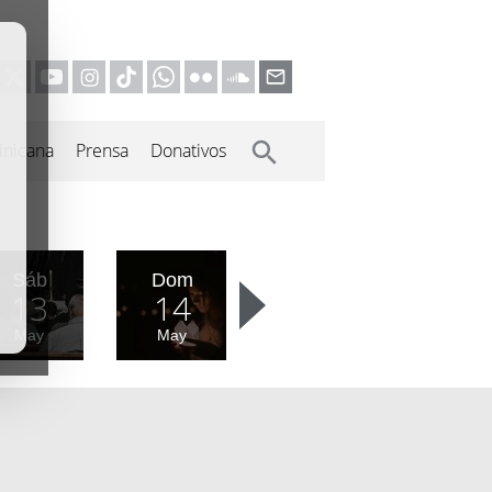
inicana
Prensa
Donativos
Sáb
Dom
13
14
May
May