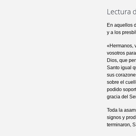
Lectura d
En aquellos d
y a los presbí
«Hermanos, v
vosotros para
Dios, que pen
Santo igual q
sus corazones
sobre el cuel
podido sopor
gracia del Se
Toda la asamb
signos y prod
terminaron, S