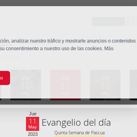
Entorno seguro
tudio
ón, analizar nuestro tráfico y mostrarle anuncios o contenidos
Quiénes somos
Misión
Vocaciones
Familia Dom
 su consentimiento a nuestro uso de las cookies. Más
a de Pascua
Mié
Jue
Vie
do
10
11
12
May
May
May
Jue
Evangelio del día
11
May
Quinta Semana de Pascua
2023