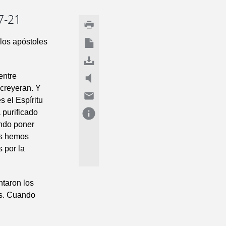
7-21
 los apóstoles
entre
 creyeran. Y
s el Espíritu
 purificado
endo poner
es hemos
 por la
ntaron los
es. Cuando