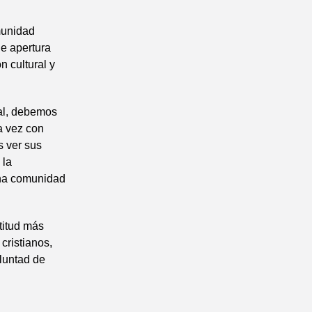
munidad
de apertura
n cultural y
ual, debemos
la vez con
s ver sus
 la
una comunidad
titud más
cristianos,
oluntad de