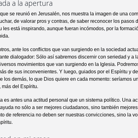
ada a la apertura
que se reunió en Jerusalén, nos muestra la imagen de una co
char, de valorar pros y contras, de saber reconocer los pasos 
tu les está inspirando, aunque fueran incómodos, por la formació
bida.
ros, ante los conflictos que van surgiendo en la sociedad act
alante dialogador: Sólo así sabremos discernir con seriedad y a 
diversos movimientos que van surgiendo en la Iglesia. Podremo
ás de sus inconvenientes. Y luego, guiados por el Espíritu y de
de los demás, lo que Dios quiere en cada momento: seríamos 
, más del Espíritu.
 es antes una actitud personal que un sistema político. Una ac
 ayuda no sólo a ser mejores ciudadanos, sino también mejores 
to de re­ferencia no deben ser nuestras convicciones, sino la v
píritu.