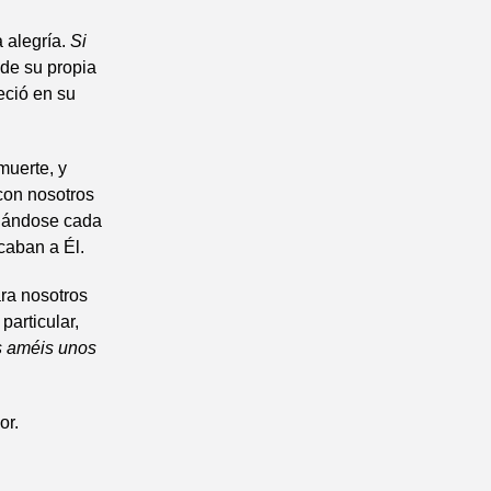
 alegría.
Si
de su propia
eció en su
muerte, y
con nosotros
enándose cada
caban a Él.
ra nosotros
particular,
s améis unos
or.