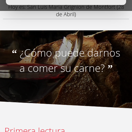
Hoy es: San Luis María Grignion de Montfort (28
de Abril)
¿Cómo puede darnos
“
a comer su carne?
”
Primera lectura