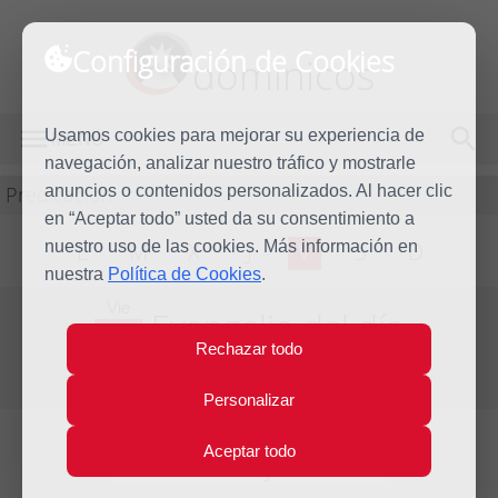
Configuración de Cookies
dominicos
Usamos cookies para mejorar su experiencia de
MENÚ
navegación, analizar nuestro tráfico y mostrarle
Predicación
anuncios o contenidos personalizados. Al hacer clic
en “Aceptar todo” usted da su consentimiento a
nuestro uso de las cookies. Más información en
L
M
X
J
V
S
D
nuestra
Política de Cookies
.
Vie
Evangelio del día
28
Rechazar todo
Abr
Tercera Semana de Pascua
2023
Personalizar
Aceptar todo
Lecturas del día y comentario