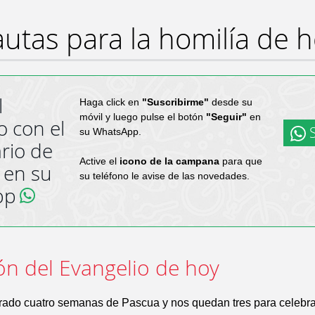
utas para la homilía de 
l
Haga click en
"Suscribirme"
desde su
móvil y luego pulse el botón
"Seguir"
en
o con el
S
su WhatsApp.
rio de
Active el
icono de la campana
para que
 en su
su teléfono le avise de las novedades.
pp
ón del Evangelio de hoy
ado cuatro semanas de Pascua y nos quedan tres para celebra