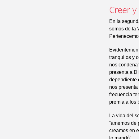
Creer y
En la segund
somos de la V
Pertenecemos
Evidentement
tranquilos y 
nos condena”.
presenta a Di
dependiente d
nos presenta 
frecuencia te
premia a los 
La vida del s
“amemos de p
creamos en e
lo mandó”