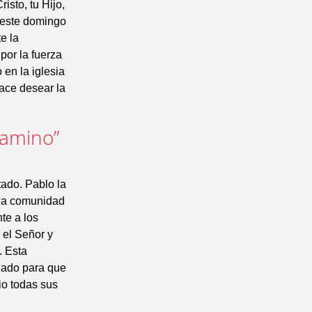
isto, tu Hijo,
e este domingo
e la
por la fuerza
 en la iglesia
hace desear la
camino”
tado. Pablo la
 la comunidad
te a los
 el Señor y
. Esta
dado para que
io todas sus