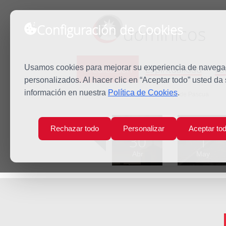
Configuración de Cookies
dominicos
Predicación
Espiritualidad
Es
Usamos cookies para mejorar su experiencia de navegaci
personalizados. Al hacer clic en “Aceptar todo” usted da
información en nuestra
Política de Cookies
.
Inicio
Predicación
V Domingo de Pascua
Lun
Mar
Rechazar todo
Personalizar
Aceptar to
30
1
Abr
May