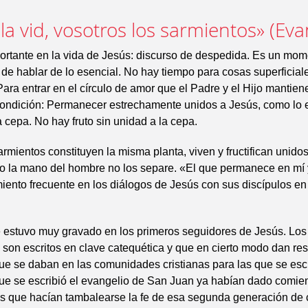
la vid, vosotros los sarmientos» (Eva
rtante en la vida de Jesús: discurso de despedida. Es un mom
 de hablar de lo esencial. No hay tiempo para cosas superficia
Para entrar en el círculo de amor que el Padre y el Hijo mantiene
condición: Permanecer estrechamente unidos a Jesús, como lo e
a cepa. No hay fruto sin unidad a la cepa.
sarmientos constituyen la misma planta, viven y fructifican unido
 o la mano del hombre no los separe. «El que permanece en mí 
ento frecuente en los diálogos de Jesús con sus discípulos en 
 estuvo muy gravado en los primeros seguidores de Jesús. Los
on escritos en clave catequética y que en cierto modo dan re
que se daban en las comunidades cristianas para las que se esc
ue se escribió el evangelio de San Juan ya habían dado comie
s que hacían tambalearse la fe de esa segunda generación de c