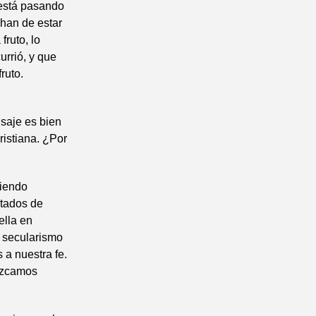
 está pasando
 han de estar
fruto, lo
urrió, y que
ruto.
nsaje es bien
ristiana. ¿Por
viendo
tados de
ella en
l secularismo
 a nuestra fe.
ezcamos