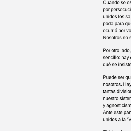
Cuando se es
por persecuci
unidos los sa
poda para que
ocurrió por v
Nosotros no 
Por otro lado
sencillo: hay
qué se insist
Puede ser que
nosotros. Ha
tantas divis
nuestro siste
y agnosticism
Ante este pa
unidos a la “V