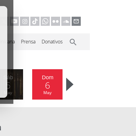
inicana
Prensa
Donativos
Sáb
Dom
5
6
May
May
a