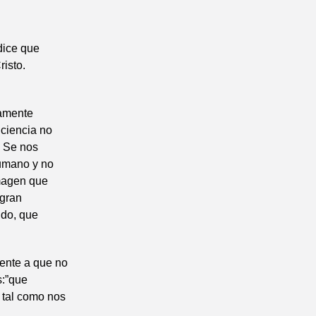
dice que
isto.
namente
nciencia no
. Se nos
humano y no
imagen que
 gran
ndo, que
mente a que no
s:”que
 tal como nos