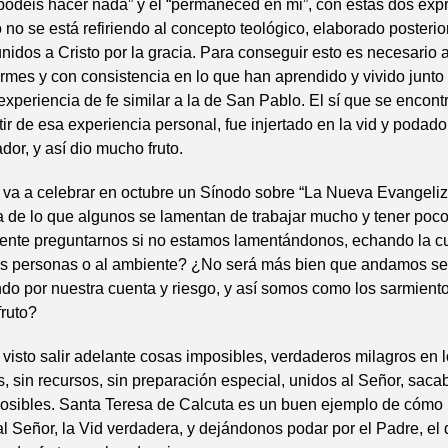
 podéis hacer nada” y el “permaneced en mi”, con estas dos expr
 no se está refiriendo al concepto teológico, elaborado posteri
idos a Cristo por la gracia. Para conseguir esto es necesario 
rmes y con consistencia en lo que han aprendido y vivido junto a
experiencia de fe similar a la de San Pablo. El sí que se encont
tir de esa experiencia personal, fue injertado en la vid y podado
dor, y así dio mucho fruto.
va a celebrar en octubre un Sínodo sobre “La Nueva Evangeliz
a de lo que algunos se lamentan de trabajar mucho y tener poco
iente preguntarnos si no estamos lamentándonos, echando la cu
ras personas o al ambiente? ¿No será más bien que andamos s
do por nuestra cuenta y riesgo, y así somos como los sarmient
fruto?
isto salir adelante cosas imposibles, verdaderos milagros en 
, sin recursos, sin preparación especial, unidos al Señor, sac
sibles. Santa Teresa de Calcuta es un buen ejemplo de cómo
l Señor, la Vid verdadera, y dejándonos podar por el Padre, el