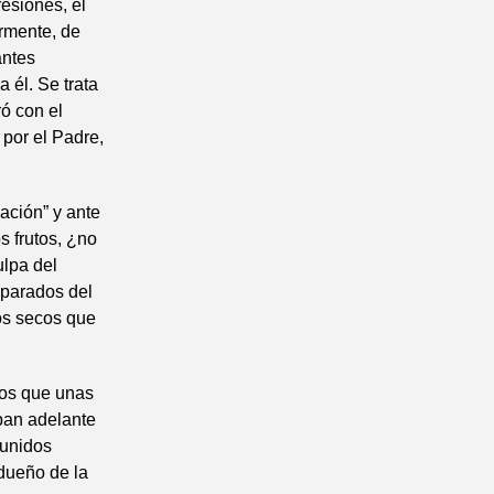
esiones, el
ormente, de
antes
 él. Se trata
ró con el
 por el Padre,
ación” y ante
s frutos, ¿no
lpa del
eparados del
os secos que
los que unas
aban adelante
 unidos
 dueño de la