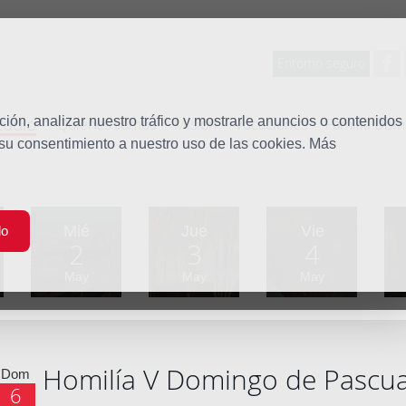
Entorno seguro
tudio
ón, analizar nuestro tráfico y mostrarle anuncios o contenidos
Quiénes somos
Misión
Vocaciones
Familia Dom
 su consentimiento a nuestro uso de las cookies. Más
Mié
Jue
Vie
do
2
3
4
May
May
May
Homilía V Domingo de Pascu
Dom
6