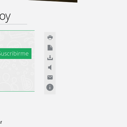
hoy
uscribirme
r