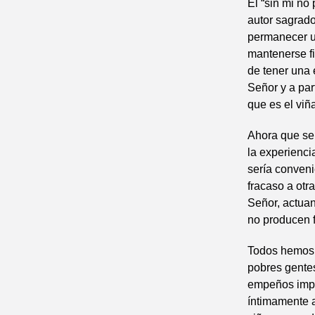
El “sin mi no
autor sagrado
permanecer un
mantenerse fi
de tener una 
Señor y a par
que es el viña
Ahora que se 
la experienci
sería conven
fracaso a ot
Señor, actuan
no producen 
Todos hemos v
pobres gentes
empeños impo
íntimamente a