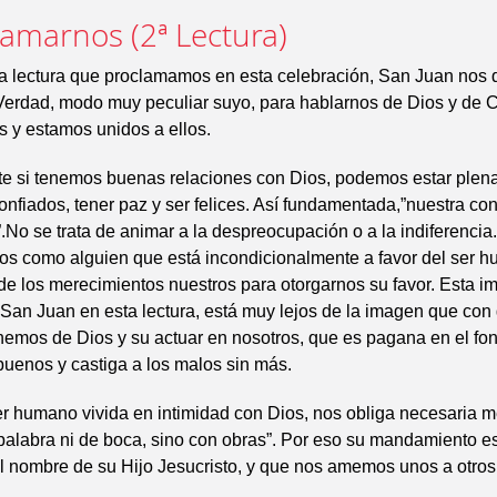
 amarnos (2ª Lectura)
a lectura que proclamamos en esta celebración, San Juan nos 
erdad, modo muy peculiar suyo, para hablarnos de Dios y de Cr
 y estamos unidos a ellos.
e si tenemos buenas relaciones con Dios, podemos estar ple
confiados, tener paz y ser felices. Así fundamentada,”nuestra co
No se trata de animar a la despreocupación o a la indiferencia
os como alguien que está incondicionalmente a favor del ser 
e los merecimientos nuestros para otorgarnos su favor. Esta 
San Juan en esta lectura, está muy lejos de la imagen que con
nemos de Dios y su actuar en nosotros, que es pagana en el fo
buenos y castiga a los malos sin más.
er humano vivida en intimidad con Dios, nos obliga necesaria 
alabra ni de boca, sino con obras”. Por eso su mandamiento e
l nombre de su Hijo Jesucristo, y que nos amemos unos a otros