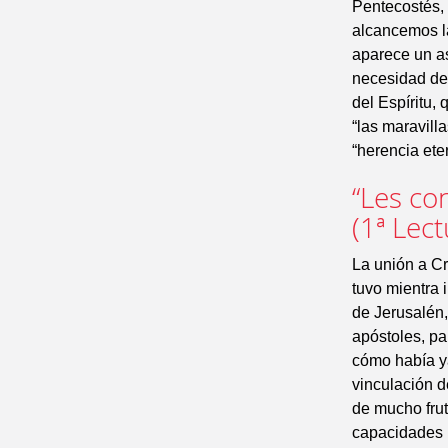
Pentecostés, 
alcancemos la
aparece un as
necesidad de 
del Espíritu,
“las maravill
“herencia ete
“Les co
(1ª Lect
La unión a Cr
tuvo mientra 
de Jerusalén,
apóstoles, pa
cómo había y
vinculación 
de mucho frut
capacidades h