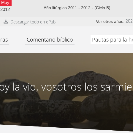
May
Año litúrgico 2011 - 2012 - (Ciclo B)
2012
202
Descargar todo en ePub
Ver otros años:
ras
Comentario bíblico
Pautas para la h
oy la vid, vosotros los sarmi