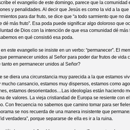
cribe el evangelio de este domingo, parece que la comunidad
ones y penalidades. Al decir que Jesús es como la vid a la que
rmientos para dar fruto, se dice que “a todo sarmiento que no da 
 dé más fruto”. Esa poda puede significar algo doloroso que oc
oluntad de Dios con la intención de que esa comunidad dé más f
sabemos en qué consistió esa poda.
, en este evangelio se insiste en un verbo: “permanecer”. El me
 que permanecer unidos al Señor para poder dar frutos de vida c
e tanto en permanecer unidos al Señor?
 se diera una circunstancia muy parecida a la que estamos vi
y mucho cansancio, estamos muy dispersos, estamos como ago
iones, estamos desorientados…Las ideologías están haciendo m
ma de valores. La vieja cristiandad de Europa se resiente con e
o. Con frecuencia no sabemos que camino tomar para ser fieles
norama se nos recuerda de una manera insistente que perman
id verdadera”, porque separarse de ella es ir a la ruina.