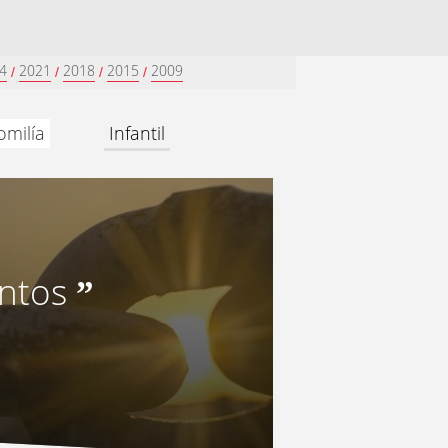
4
2021
2018
2015
2009
/
/
/
/
omilía
Infantil
entos
”