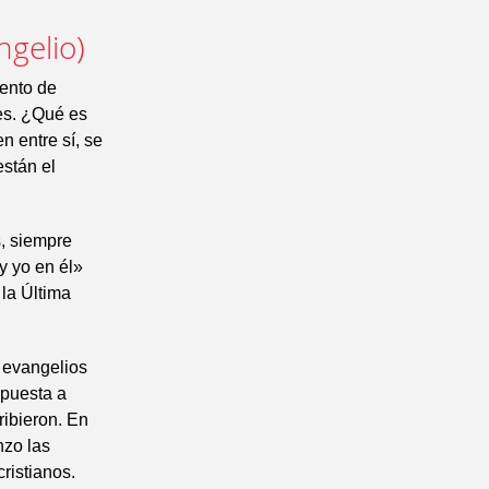
ngelio)
ento de
les. ¿Qué es
n entre sí, se
stán el
s, siempre
y yo en él»
la Última
 evangelios
spuesta a
ribieron. En
nzo las
ristianos.