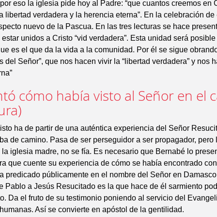
por eso la iglesia pide hoy al Padre: “que cuantos creemos en Cr
 libertad verdadera y la herencia eterna”. En la celebración d
pecto nuevo de la Pascua. En las tres lecturas se hace present
estar unidos a Cristo “vid verdadera”. Esta unidad será posible 
 que es el que da la vida a la comunidad. Por él se sigue obrando
as del Señor”, que nos hacen vivir la “libertad verdadera” y nos 
rna”
ntó cómo había visto al Señor en el 
ura)
isto ha de partir de una auténtica experiencia del Señor Resuci
iba de camino. Pasa de ser perseguidor a ser propagador, pero
 la iglesia madre, no se fía. Es necesario que Bernabé lo presen
ra que cuente su experiencia de cómo se había encontrado con
a predicado públicamente en el nombre del Señor en Damasco
de Pablo a Jesús Resucitado es la que hace de él sarmiento po
o. Da el fruto de su testimonio poniendo al servicio del Evangel
umanas. Así se convierte en apóstol de la gentilidad.