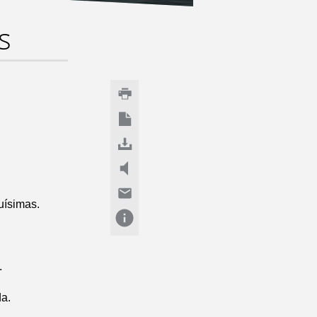
s
uísimas.
.
a.