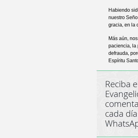
Habiendo sido
nuestro Señor
gracia, en la
Más aún, nos 
paciencia, la
defrauda, por
Espíritu Sant
Reciba e
Evangeli
comenta
cada día
WhatsA