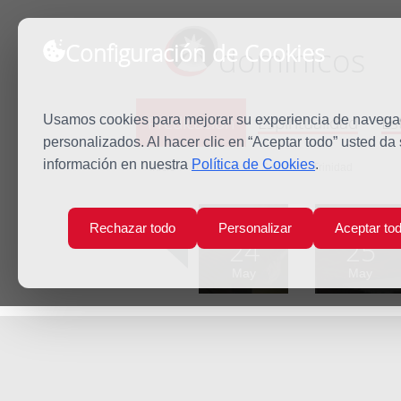
Configuración de Cookies
dominicos
Predicación
Espiritualidad
Es
Usamos cookies para mejorar su experiencia de navegaci
personalizados. Al hacer clic en “Aceptar todo” usted da
información en nuestra
Política de Cookies
.
Inicio
Predicación
Santísima Trinidad
Lun
Mar
Rechazar todo
Personalizar
Aceptar to
24
25
May
May