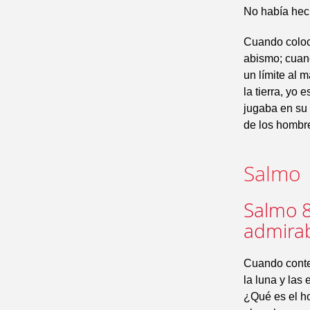
No había hecho
Cuando coloca
abismo; cuand
un límite al 
la tierra, yo 
jugaba en su p
de los hombr
Salmo
Salmo 8
admirab
Cuando contem
la luna y las 
¿Qué es el ho