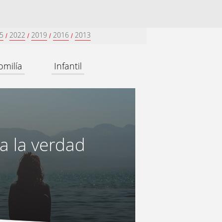
5
2022
2019
2016
2013
/
/
/
/
omilía
Infantil
ta la verdad