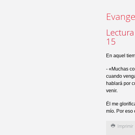
Evangel
Lectura
15
En aquel tiem
- «Muchas cos
cuando venga 
hablará por c
venir.
Él me glorifi
mío. Por eso 
Imprimir