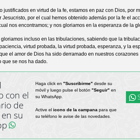
 justificados en virtud de la fe, estamos en paz con Dios, por 
 Jesucristo, por el cual hemos obtenido además por la fe el ac
 cual nos encontramos; y nos gloriamos en la esperanza de la gl
gloriamos incluso en las tribulaciones, sabiendo que la tribula
 paciencia, virtud probada, la virtud probada, esperanza, y la e
que el amor de Dios ha sido derramado en nuestros corazones 
o que se nos ha dado.
l
Haga click en
"Suscribirme"
desde su
móvil y luego pulse el botón
"Seguir"
en
o con el
S
su WhatsApp.
rio de
Active el
icono de la campana
para que
 en su
su teléfono le avise de las novedades.
pp