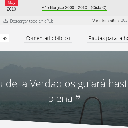
May
Año litúrgico 2009 - 2010 - (Ciclo C)
2010
202
Descargar todo en ePub
Ver otros años:
ras
Comentario bíblico
Pautas para la h
tu de la Verdad os guiará has
plena
”