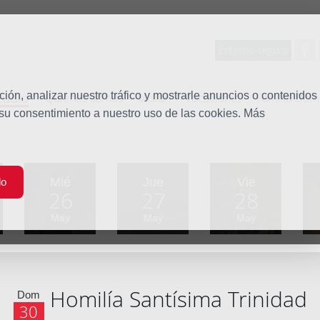
Entorno seguro
tudio
ón, analizar nuestro tráfico y mostrarle anuncios o contenidos
Quiénes somos
Misión
Vocaciones
Familia Dom
 su consentimiento a nuestro uso de las cookies. Más
Mié
Jue
Vie
do
26
27
28
May
May
May
Homilía Santísima Trinidad
Dom
30