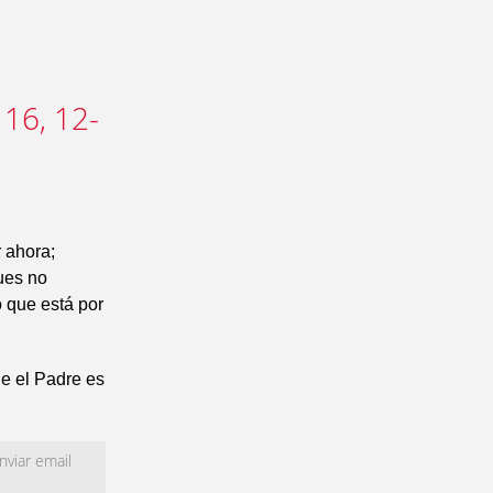
 16, 12-
 ahora;
Pues no
o que está por
ne el Padre es
viar email