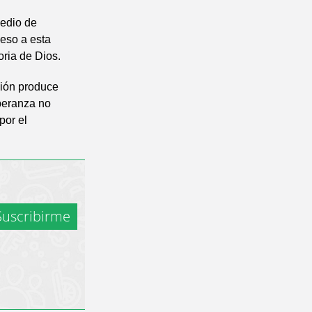
medio de
ceso a esta
oria de Dios.
ción produce
speranza no
por el
uscribirme