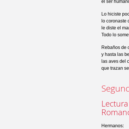
el ser humano
Lo hiciste poc
lo coronaste 
le diste el m
Todo lo somet
Rebaños de o
y hasta las b
las aves del c
que trazan se
Segund
Lectura
Romano
Hermanos: