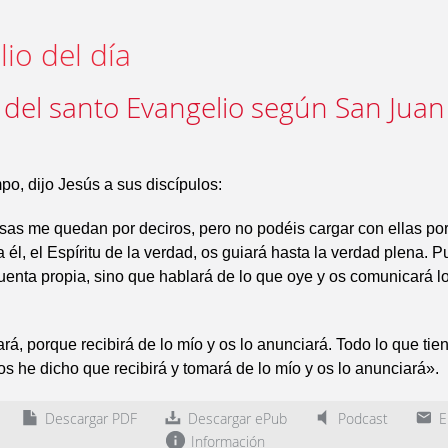
io del día
 del santo Evangelio según San Juan
po, dijo Jesús a sus discípulos:
as me quedan por deciros, pero no podéis cargar con ellas por
él, el Espíritu de la verdad, os guiará hasta la verdad plena. 
uenta propia, sino que hablará de lo que oye y os comunicará l
cará, porque recibirá de lo mío y os lo anunciará. Todo lo que tie
os he dicho que recibirá y tomará de lo mío y os lo anunciará».
Descargar PDF
Descargar ePub
Podcast
En
Información