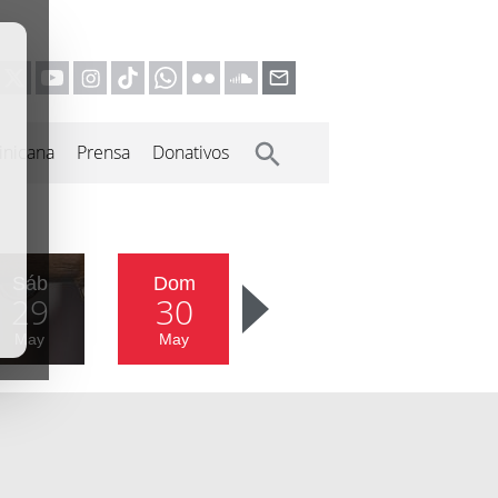
inicana
Prensa
Donativos
Sáb
Dom
29
30
May
May