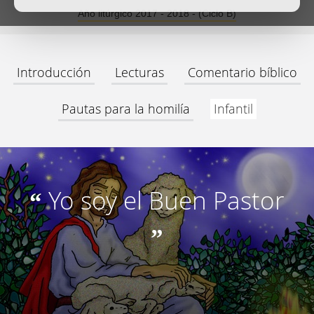
Año litúrgico 2017 - 2018 - (Ciclo B)
Introducción
Lecturas
Comentario bíblico
Pautas para la homilía
Infantil
Yo soy el Buen Pastor
“
”