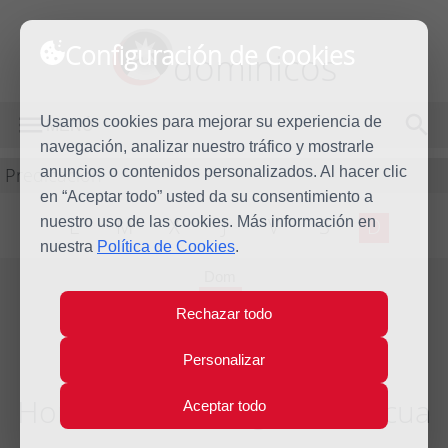
Configuración de Cookies
dominicos
Usamos cookies para mejorar su experiencia de
MENÚ
navegación, analizar nuestro tráfico y mostrarle
Predicación
anuncios o contenidos personalizados. Al hacer clic
en “Aceptar todo” usted da su consentimiento a
nuestro uso de las cookies. Más información en
L
M
X
J
V
S
D
nuestra
Política de Cookies
.
Dom
22
Rechazar todo
Abr
2018
Personalizar
Homilía IV Domingo de Pascua
Aceptar todo