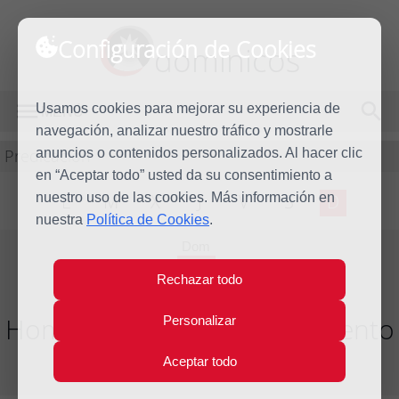
Configuración de Cookies
dominicos
Usamos cookies para mejorar su experiencia de
MENÚ
navegación, analizar nuestro tráfico y mostrarle
Predicación
anuncios o contenidos personalizados. Al hacer clic
en “Aceptar todo” usted da su consentimiento a
nuestro uso de las cookies. Más información en
L
M
X
J
V
S
D
nuestra
Política de Cookies
.
Dom
21
Rechazar todo
Dic
2014
Homilía IV Domingo de Adviento
Personalizar
Aceptar todo
Año litúrgico 2014 - 2015 - (Ciclo B)