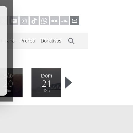
inicana
Prensa
Donativos
Sáb
Dom
20
21
Dic
Dic