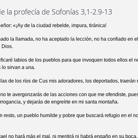
e la profecía de Sofonías 3,1-2.9-13
Señor: «¡Ay de la ciudad rebelde, impura, tiránica!
do la llamada, no ha aceptado la lección, no ha confiado en e
u Dios.
ficaré labios de los pueblos para que invoquen todos ellos el 
 lo sirvan a una.
llas de los ríos de Cus mis adoradores, los deportados, traerán 
 no te avergonzarás de las acciones con que me ofendiste, pues
arrogancia, y dejarás de engreírte en mi santa montaña.
un resto, un pueblo humilde y pobre que buscará refugio en el n
srael no hará más el mal, ni mentirá ni habrá engaño en su boca.