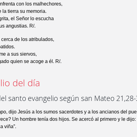
nfrenta con los malhechores,
e la tierra su memoria.
ita, el Señor lo escucha
sus angustias. R/.
 cerca de los atribulados,
batidos.
me a sus siervos,
gado quien se acoge a él. R/.
io del día
del santo evangelio según san Mateo 21,28
po, dijo Jesús a los sumos sacerdotes y a los ancianos del pue
ce? Un hombre tenía dos hijos. Se acercó al primero y le dijo: 
la viña”.