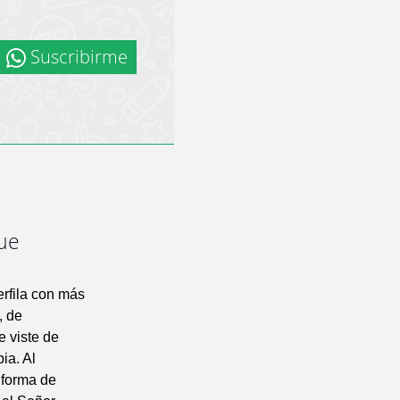
Suscribirme
que
erfila con más
, de
e viste de
ia. Al
 forma de