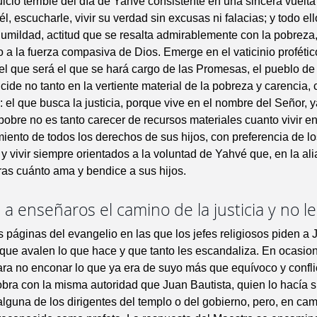
uicio terrible del día de Yahvé consistente en una sincera vuelta
él, escucharle, vivir su verdad sin excusas ni falacias; y todo ell
humildad, actitud que se resalta admirablemente con la pobreza,
o a la fuerza compasiva de Dios. Emerge en el vaticinio profético
el que será el que se hará cargo de las Promesas, el pueblo d
cide no tanto en la vertiente material de la pobreza y carencia, 
: el que busca la justicia, porque vive en el nombre del Señor, 
pobre no es tanto carecer de recursos materiales cuanto vivir en 
iento de todos los derechos de sus hijos, con preferencia de l
 y vivir siempre orientados a la voluntad de Yahvé que, en la ali
ras cuánto ama y bendice a sus hijos.
 a enseñaros el camino de la justicia y no le
s páginas del evangelio en las que los jefes religiosos piden a 
que avalen lo que hace y que tanto les escandaliza. En ocasio
ara no enconar lo que ya era de suyo más que equívoco y confli
obra con la misma autoridad que Juan Bautista, quien lo hacía s
alguna de los dirigentes del templo o del gobierno, pero, en cam