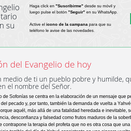
ngelio
Haga click en
"Suscribirme"
desde su móvil y
luego pulse el botón
"Seguir"
en su WhatsApp.
tario
en su
Active el
icono de la campana
para que su
teléfono le avise de las novedades.
ón del Evangelio de hoy
n medio de ti un pueblo pobre y humilde, 
en el nombre del Señor.
ico de Sofonías se centra en la elaboración de un mensaje que p
n del pecado y, por tanto, también la demanda de vuelta a Yahvé
orque aquél, más allá de una fatalidad heredada e inevitable, s
ancia, desconfianza y falsedad como frutos maduros de la soberb
e contrapone la terapia del profeta que no es otra cosa que una