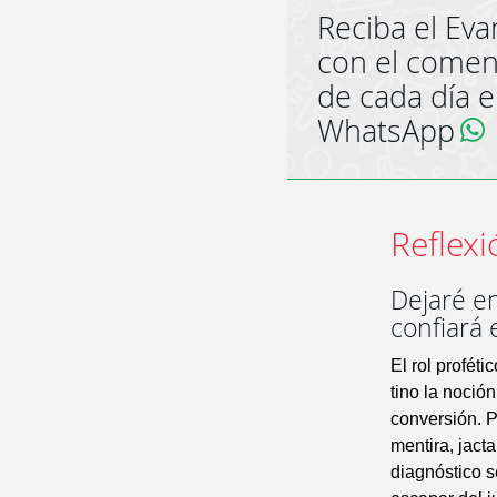
Reciba el Eva
con el comen
de cada día 
WhatsApp
Reflexi
Dejaré e
confiará 
El rol profét
tino la noció
conversión. P
mentira, jact
diagnóstico s