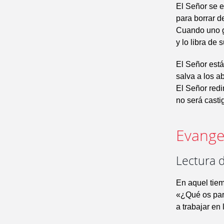
El Señor se e
para borrar d
Cuando uno gr
y lo libra de 
El Señor está
salva a los a
El Señor redi
no será casti
Evangel
Lectura 
En aquel tiem
«¿Qué os pare
a trabajar en 