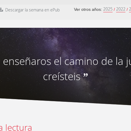
2025
2022
Descargar la semana en ePub
Ver otros años:
/
/
 enseñaros el camino de la ju
creísteis
”
a lectura