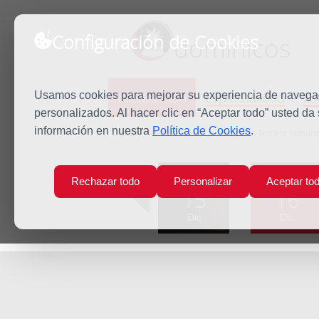
Configuración de Cookies
dominicos
Predicación
Espiritualidad
Es
Usamos cookies para mejorar su experiencia de navegaci
personalizados. Al hacer clic en “Aceptar todo” usted da
información en nuestra
Política de Cookies
.
Inicio
Predicación
Martes de la Tercera semana
Lun
Mar
Rechazar todo
Personalizar
Aceptar to
15
16
Dic
Dic