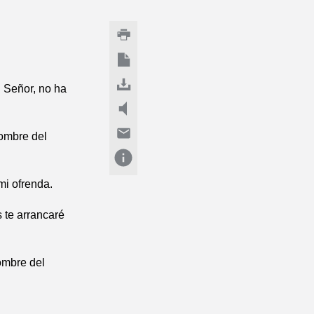
l Señor, no ha
nombre del
mi ofrenda.
 te arrancaré
ombre del