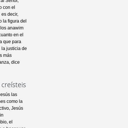
 al Señor,
o con el
 es decir,
 la figura del
e los anawim
cuanto en el
ya que para
la justicia de
os más
anza, dice
 creísteis
Jesús las
nes como la
ctivo, Jesús
in
bio, el