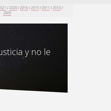
2021
2020
2016
2015
2011
2010
/
/
/
/
/
/
2009
sticia y no le