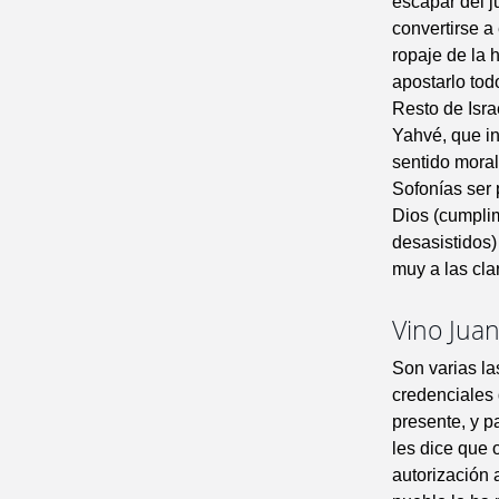
escapar del j
convertirse a 
ropaje de la 
apostarlo tod
Resto de Isra
Yahvé, que in
sentido moral
Sofonías ser 
Dios (cumplim
desasistidos)
muy a las cla
Vino Juan
Son varias la
credenciales 
presente, y p
les dice que 
autorización 