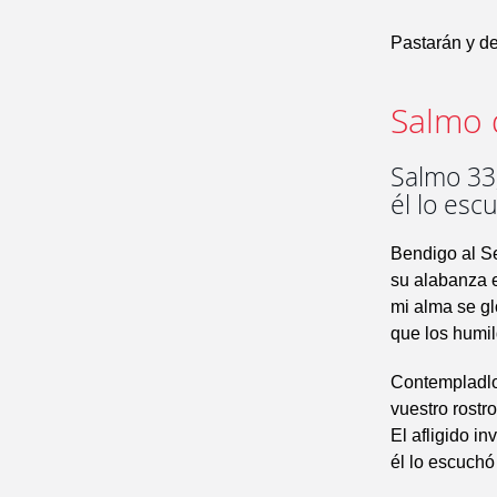
Pastarán y de
Salmo 
Salmo 33,
él lo esc
Bendigo al S
su alabanza 
mi alma se gl
que los humil
Contempladlo,
vuestro rostr
El afligido in
él lo escuchó