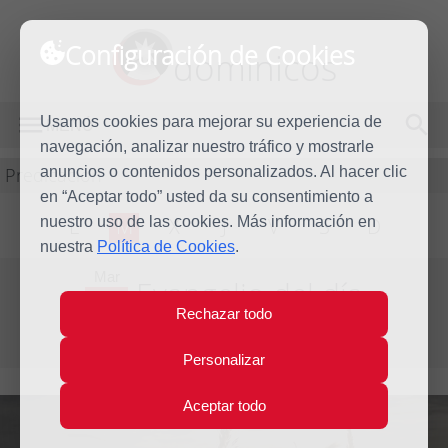
Configuración de Cookies
dominicos
Usamos cookies para mejorar su experiencia de
MENÚ
navegación, analizar nuestro tráfico y mostrarle
Predicación
anuncios o contenidos personalizados. Al hacer clic
en “Aceptar todo” usted da su consentimiento a
nuestro uso de las cookies. Más información en
L
M
X
J
V
S
D
nuestra
Política de Cookies
.
Mar
Evangelio del día
23
Rechazar todo
Dic
Cuarta semana de Adviento
2014
Personalizar
Aceptar todo