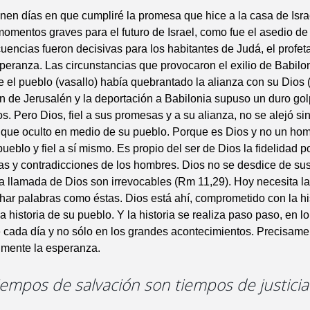
nen días en que cumpliré la promesa que hice a la casa de Israe
omentos graves para el futuro de Israel, como fue el asedio de
encias fueron decisivas para los habitantes de Judá, el profeta
speranza. Las circunstancias que provocaron el exilio de Babilo
 el pueblo (vasallo) había quebrantado la alianza con su Dios 
n de Jerusalén y la deportación a Babilonia supuso un duro gol
s. Pero Dios, fiel a sus promesas y a su alianza, no se alejó si
nque oculto en medio de su pueblo. Porque es Dios y no un hom
ueblo y fiel a sí mismo. Es propio del ser de Dios la fidelidad 
ias y contradicciones de los hombres. Dios no se desdice de s
a llamada de Dios son irrevocables (Rm 11,29). Hoy necesita la 
r palabras como éstas. Dios está ahí, comprometido con la his
a historia de su pueblo. Y la historia se realiza paso paso, en lo
de cada día y no sólo en los grandes acontecimientos. Precisame
lmente la esperanza.
tiempos de salvación son tiempos de justicia