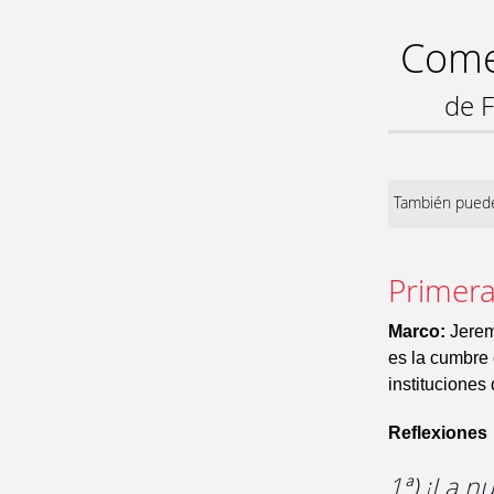
Comen
de F
También puede
Primera
Marco:
Jeremí
es la cumbre 
instituciones
Reflexiones
1ª) ¡La n