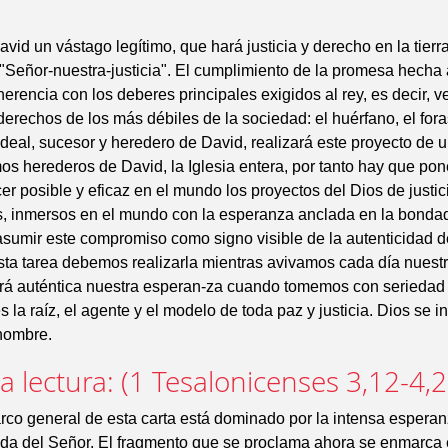
vid un vástago legítimo, que hará justicia y derecho en la tierra
 "Señor-nuestra-justicia". El cumplimiento de la promesa hecha
herencia con los deberes principales exigidos al rey, es decir, ve
derechos de los más débiles de la sociedad: el huérfano, el fora
 ideal, sucesor y heredero de David, realizará este proyecto de
os herederos de David, la Iglesia entera, por tanto hay que po
er posible y eficaz en el mundo los proyectos del Dios de justic
s, inmersos en el mundo con la esperanza anclada en la bonda
sumir este compromiso como signo visible de la autenticidad d
sta tarea debemos realizarla mientras avivamos cada día nuest
á auténtica nuestra esperan-za cuando tomemos con seriedad la
s la raíz, el agente y el modelo de toda paz y justicia. Dios se i
 hombre.
 lectura: (1 Tesalonicenses 3,12-4,2
rco general de esta carta está dominado por la intensa esperan
da del Señor. El fragmento que se proclama ahora se enmarca