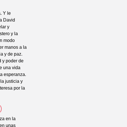
. Y le
 a David
lar y
stero y la
 un modo
ner manos a la
ia y de paz.
d y poder de
e una vida
ra esperanza.
 justicia y
nteresa por la
)
za en la
 en unas