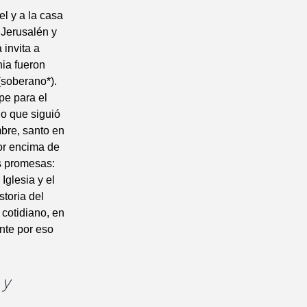
l y a la casa
 Jerusalén y
 invita a
nia fueron
(soberano*).
pe para el
no que siguió
bre, santo en
por encima de
us promesas:
Iglesia y el
toria del
 cotidiano, en
nte por eso
 y