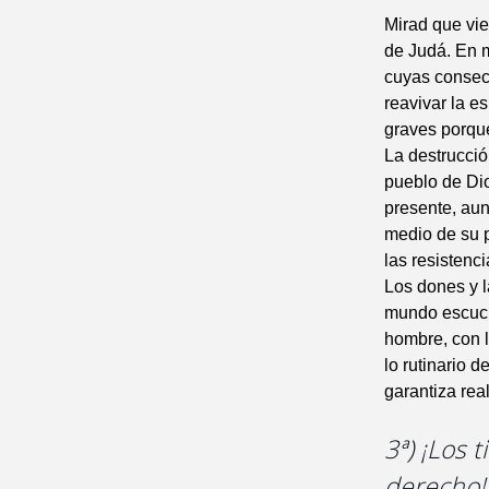
Mirad que vie
de Judá. En m
cuyas consecu
reavivar la e
graves porque
La destrucció
pueblo de Dio
presente, au
medio de su p
las resistenc
Los dones y l
mundo escucha
hombre, con l
lo rutinario 
garantiza rea
3ª) ¡Los 
derecho!