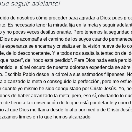
que seguir adelante!
dido de nosotros cómo proceder para agradar a Dios: pues pro
te. Es necesario tener la mirada fija en la meta y seguir adelan
o y no pocas veces desilusionante. Pero tenemos la seguridad 
 Dios que acompaña el camino de los suyos cuando permanec
la esperanza se encarna y cristaliza en la visión nueva de lo co
e, de lo desconcertante. Y a todos nos asalta la tentación del d
que hacer”, del “todo está perdido”. Para Dios nada está perdid
entido; el túnel oscuro de nuestra dolorosa experiencia se abre
o. Escribía Pablo desde la cárcel a sus estimados filipenses: N
a alcanzado la meta o conseguido la perfección, pero me esfuerz
r cuanto yo mismo he sido conquistado por Cristo Jesús. Yo, h
ones de haber alcanzado la meta; pero, eso sí, olvidando lo qu
zo de lleno a la consecución de lo que está por delante y corro 
io al que Dios me llama desde lo alto por medio de Cristo Jesús
zcamos firmes en lo que hemos alcanzado.