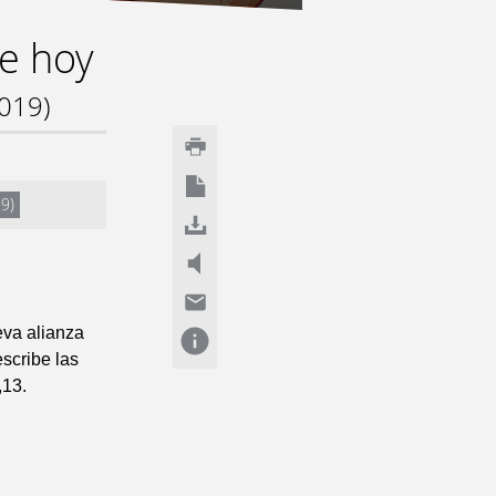
de hoy
2019)
19)
eva alianza
escribe las
,13.