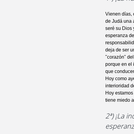
Vienen días, 
de Judá una a
seré su Dios 
esperanza del
responsabilida
deja de ser u
"corazón" del
porque en el 
que conducen
Hoy como ayer
interioridad 
Hoy estamos 
tiene miedo al
2ª) ¡La i
esperanz