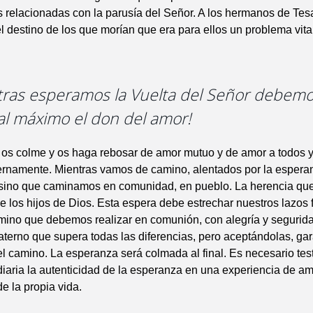
 relacionadas con la parusía del Señor. A los hermanos de Tes
 destino de los que morían que era para ellos un problema vital
ntras esperamos la Vuelta del Señor debem
al máximo el don del amor!
 os colme y os haga rebosar de amor mutuo y de amor a todos y
ternamente. Mientras vamos de camino, alentados por la espera
sino que caminamos en comunidad, en pueblo. La herencia q
de los hijos de Dios. Esta espera debe estrechar nuestros lazos 
mino que debemos realizar en comunión, con alegría y segurid
aterno que supera todas las diferencias, pero aceptándolas, gar
el camino. La esperanza será colmada al final. Es necesario tes
diaria la autenticidad de la esperanza en una experiencia de am
de la propia vida.