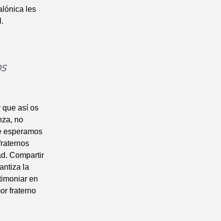
alónica les
.
os
 que así os
nza, no
ue esperamos
fraternos
ad. Compartir
antiza la
timoniar en
or fraterno