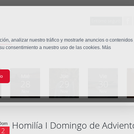
Entorno seguro
tudio
ón, analizar nuestro tráfico y mostrarle anuncios o contenidos
Quiénes somos
Misión
Vocaciones
Familia Dom
 su consentimiento a nuestro uso de las cookies. Más
Mié
Jue
Vie
do
28
29
30
Nov
Nov
Nov
Homilía I Domingo de Advient
Dom
2