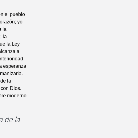
on el pueblo
corazón; yo
 la
; la
que la Ley
alcanza al
nterioridad
 la esperanza
manizarla.
 de la
 con Dios.
mbre moderno
a de la