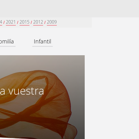
4
2021
2015
2012
2009
/
/
/
/
omilía
Infantil
ca vuestra