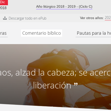
Dic
Año litúrgico 2018 - 2019 - (Ciclo C)
2018
202
Descargar todo en ePub
Ver otros años:
ras
Comentario bíblico
Pautas para la h
os, alzad la cabeza; se acer
liberación
”