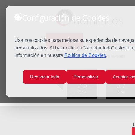
Configuración de Cookies
dominicos
Predicación
Espiritualidad
Es
Usamos cookies para mejorar su experiencia de navegaci
personalizados. Al hacer clic en “Aceptar todo” usted da
información en nuestra
Política de Cookies
.
Inicio
Predicación
I Domingo de Adviento
Lun
Mar
Rechazar todo
Personalizar
Aceptar to
26
27
Nov
Nov