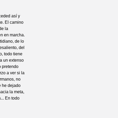
ceded así y
te. El camino
de la
en en marcha.
tidiano, de lo
esaliento, del
o, todo tiene
 a un extenso
o pretendo
o a ver si la
ermanos, no
e he dejado
hacia la meta,
... En todo