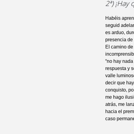
2ª) ¡Hay 
Habéis apren
seguid adelan
es arduo, dur
presencia de
El camino de 
incomprensibl
“no hay nada 
respuesta y s
valle luminos
decir que hay
conquisto, po
me hago ilusi
atrás, me lan
hacia el prem
caso permane