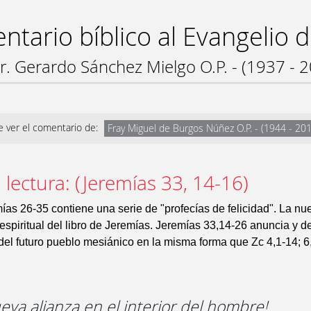
tario bíblico al Evangelio 
r. Gerardo Sánchez Mielgo O.P. - (1937 - 
 ver el comentario de:
Fray Miguel de Burgos Núñez O.P. - (1944 - 20
 lectura: (Jeremías 33, 14-16)
as 26-35 contiene una serie de "profecías de felicidad". La nu
espiritual del libro de Jeremías. Jeremías 33,14-26 anuncia y d
 del futuro pueblo mesiánico en la misma forma que Zc 4,1-14; 6
ueva alianza en el interior del hombre!