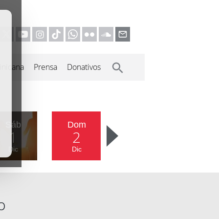
inicana
Prensa
Donativos
Sáb
Dom
1
2
Dic
Dic
o