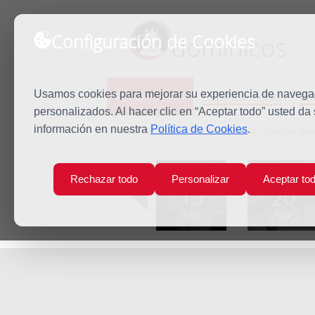
Configuración de Cookies
dominicos
Predicación
Espiritualidad
Es
Usamos cookies para mejorar su experiencia de navegaci
personalizados. Al hacer clic en “Aceptar todo” usted da
información en nuestra
Política de Cookies
.
Inicio
Predicación
Sábado de la Trigésimo terc
Lun
Mar
Rechazar todo
Personalizar
Aceptar to
19
20
Nov
Nov