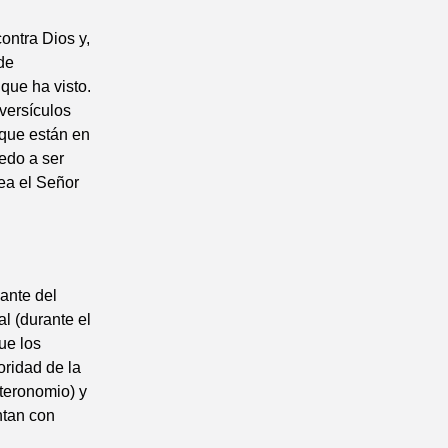
ontra Dios y,
de
que ha visto.
 versículos
 que están en
iedo a ser
sea el Señor
ante del
al (durante el
ue los
oridad de la
teronomio) y
ntan con