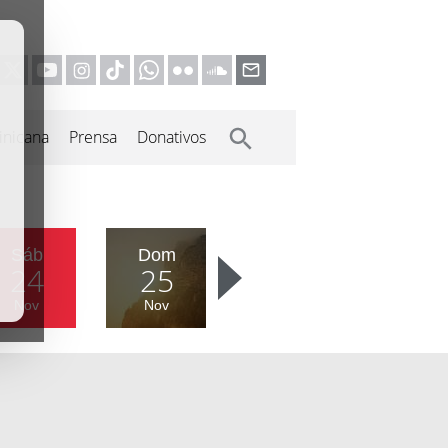
inicana
Prensa
Donativos
Sáb
Dom
24
25
Nov
Nov