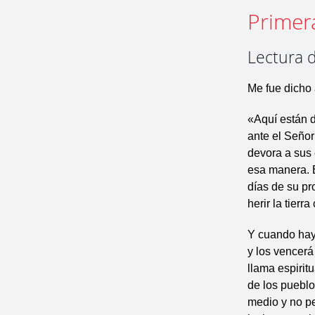
Primer
Lectura d
Me fue dicho 
«Aquí están d
ante el Señor
devora a sus 
esa manera. E
días de su pr
herir la tier
Y cuando haya
y los vencerá
llama espirit
de los pueblo
medio y no pe