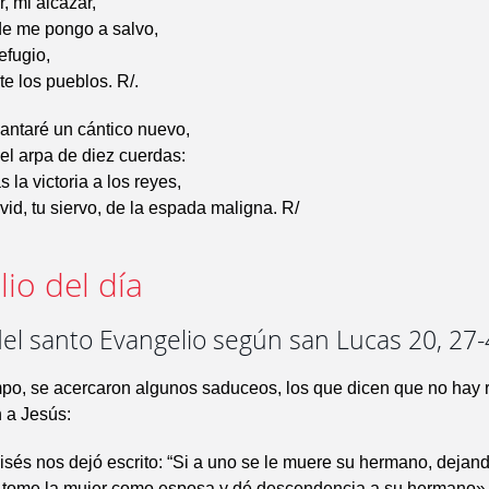
, mi alcázar,
de me pongo a salvo,
efugio,
e los pueblos. R/.
cantaré un cántico nuevo,
 el arpa de diez cuerdas:
s la victoria a los reyes,
vid, tu siervo, de la espada maligna. R/
io del día
del santo Evangelio según san Lucas 20, 27
po, se acercaron algunos saduceos, los que dicen que no hay r
 a Jesús:
sés nos dejó escrito: “Si a uno se le muere su hermano, dejan
ue tome la mujer como esposa y dé descendencia a su hermano».