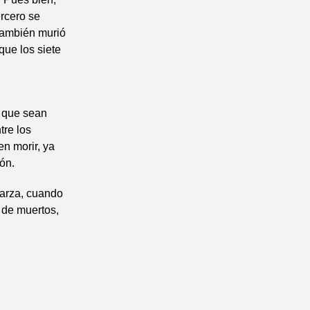
ercero se
 también murió
que los siete
 que sean
tre los
n morir, ya
ón.
zarza, cuando
 de muertos,