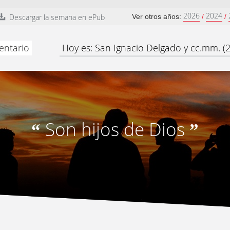
2026
2024
Descargar la semana en ePub
Ver otros años:
/
/
entario
Hoy es: San Ignacio Delgado y cc.mm. (
Son hijos de Dios
“
”