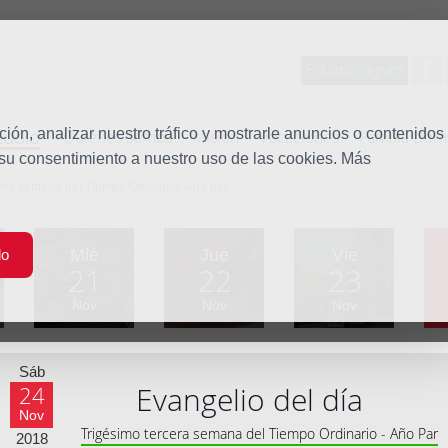
Entorno seguro
tudio
ón, analizar nuestro tráfico y mostrarle anuncios o contenidos
Quiénes somos
Misión
Vocaciones
Familia Dom
 su consentimiento a nuestro uso de las cookies. Más
era semana del Tiempo Ordinario, Año par
Mié
Jue
Vie
do
21
22
23
Nov
Nov
Nov
Sáb
Evangelio del día
24
Nov
Trigésimo tercera semana del Tiempo Ordinario - Año Par
2018