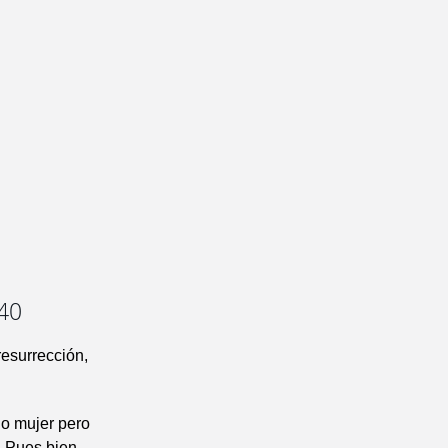
-40
esurrección,
do mujer pero
 Pues bien,