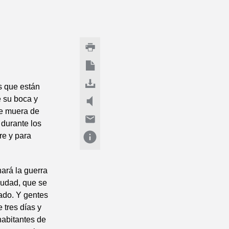
s que están
e su boca y
ue muera de
 durante los
re y para
ará la guerra
iudad, que se
ado. Y gentes
 tres días y
habitantes de