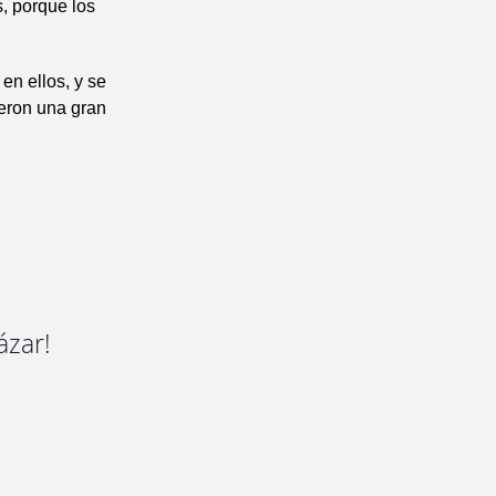
s, porque los
en ellos, y se
yeron una gran
ázar!