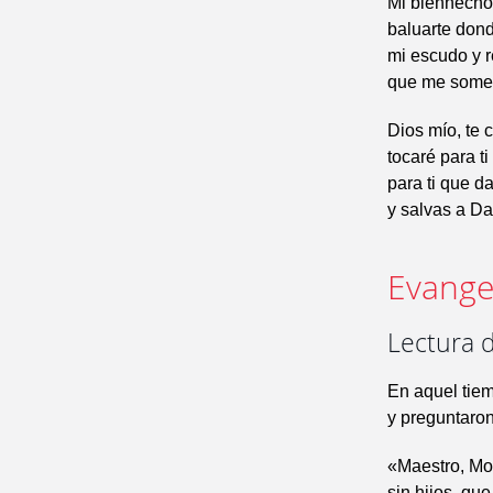
Mi bienhechor
baluarte don
mi escudo y r
que me somet
Dios mío, te 
tocaré para ti
para ti que da
y salvas a Da
Evangel
Lectura 
En aquel tiem
y preguntaron
«Maestro, Moi
sin hijos, q