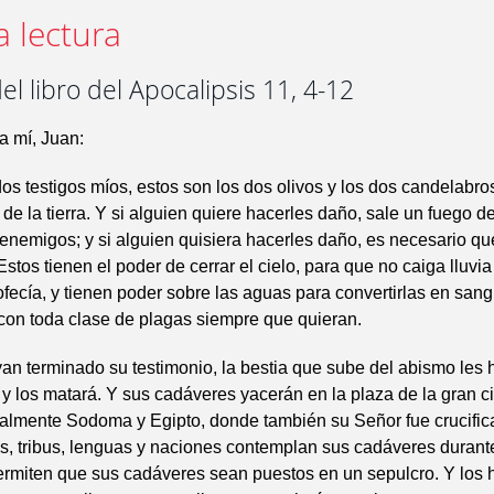
a lectura
el libro del Apocalipsis 11, 4-12
a mí, Juan:
os testigos míos, estos son los dos olivos y los dos candelabro
 de la tierra. Y si alguien quiere hacerles daño, sale un fuego d
enemigos; y si alguien quisiera hacerles daño, es necesario q
stos tienen el poder de cerrar el cielo, para que no caiga lluvia
ofecía, y tienen poder sobre las aguas para convertirlas en sang
ra con toda clase de plagas siempre que quieran.
n terminado su testimonio, la bestia que sube del abismo les h
 y los matará. Y sus cadáveres yacerán en la plaza de la gran c
ualmente Sodoma y Egipto, donde también su Señor fue crucific
s, tribus, lenguas y naciones contemplan sus cadáveres durante
rmiten que sus cadáveres sean puestos en un sepulcro. Y los 