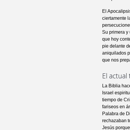
El Apocalips
ciertamente 
persecuciones
Su primera y 
que hoy conte
pie delante d
aniquilados p
que nos prepa
El actual
La Biblia hac
Israel espiri
tiempo de Cri
fariseos en á
Palabra de Di
rechazaban t
Jesús porque 