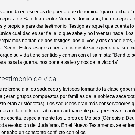
is ahonda en escenas de guerra que denomina “gran combate” c
la época de San Juan, entre Nerón y Domiciano, fue una época 
 y propicia para dar testimonio. Testigo es aquel que cuenta lo 
única cualidad es ser fiel a lo que sabe y no inventar nada. Los
mplamos hablan de dos testigos: dos olivos y dos candeleros,
el Señor. Estos testigos cuentan fielmente su experiencia sin m
orque su vida tiene sentido y cantan con el salmista: “Bendito 
ra para la guerra, nos pone a salvo y nos da la victoria”.
 testimonio de vida
e referencia a los saduceos y fariseos formando la clase gobern
tual; eran grupos compuestos por familias de la nobleza sacerdot
sto eran aristócratas). Los saduceos eran más conservadores q
reas de la doctrina, trabajaron arduamente para preservar la aut
os escrita, especialmente los Libros de Moisés (Génesis a Deu
oda evolución del Judaísmo. En el Nuevo Testamento, se enfre
entraba en constante conflicto con ellos.