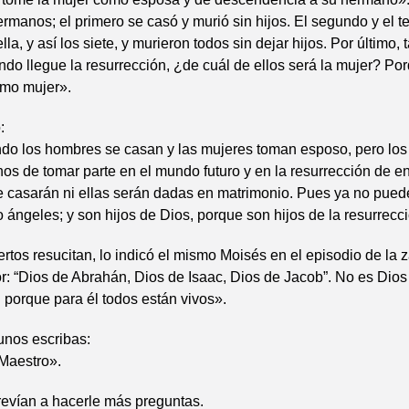
ermanos; el primero se casó y murió sin hijos. El segundo y el t
la, y así los siete, y murieron todos sin dejar hijos. Por último,
ndo llegue la resurrección, ¿de cuál de ellos será la mujer? Por
omo mujer».
:
do los hombres se casan y las mujeres toman esposo, pero los
os de tomar parte en el mundo futuro y en la resurrección de en
 casarán ni ellas serán dadas en matrimonio. Pues ya no puede
ángeles; y son hijos de Dios, porque son hijos de la resurrecci
rtos resucitan, lo indicó el mismo Moisés en el episodio de la 
r: “Dios de Abrahán, Dios de Isaac, Dios de Jacob”. No es Dios
: porque para él todos están vivos».
 unos escribas:
 Maestro».
revían a hacerle más preguntas.