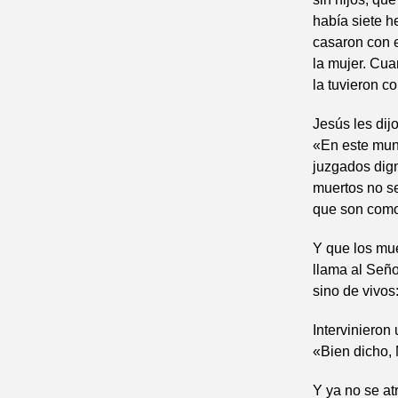
había siete h
casaron con el
la mujer. Cua
la tuvieron c
Jesús les dijo
«En este mun
juzgados dign
muertos no se
que son como 
Y que los mue
llama al Seño
sino de vivos
Intervinieron
«Bien dicho,
Y ya no se at