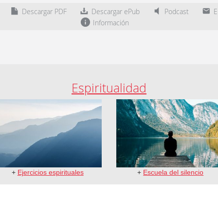
Descargar PDF
Descargar ePub
Podcast
En
Información
Espiritualidad
+
Ejercicios espirituales
+
Escuela del silencio