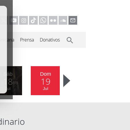
inicana
Prensa
Donativos
Sáb
Dom
18
19
Jul
Jul
dinario