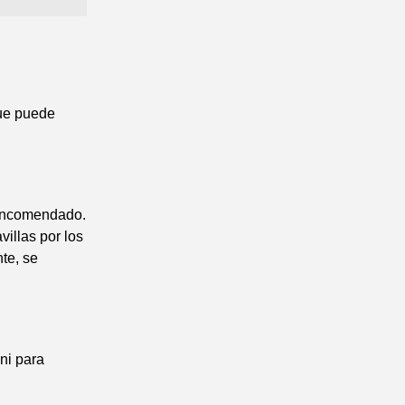
que puede
 encomendado.
illas por los
te, se
ni para