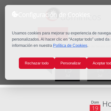
Configuración de Cookies
dominicos
Predicación
Espiritualidad
Es
Usamos cookies para mejorar su experiencia de navegaci
personalizados. Al hacer clic en “Aceptar todo” usted da
información en nuestra
Política de Cookies
.
Inicio
Predicación
XVI Domingo del tiempo ordi
Lun
Mar
Rechazar todo
Personalizar
Aceptar to
13
14
Jul
Jul
Ho
Dom
19