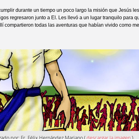
mplir durante un tiempo un poco largo la misión que Jesús le
gos regresaron junto a El. Les llevó a un lugar tranquilo para q
llí compartieron todas las aventuras que habían vivido como m
izado por: Fr. Félix Hernández Mariano
(
descargar la imagen
)