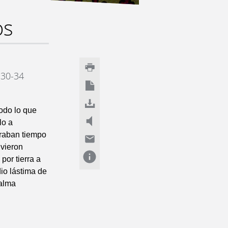
os
 30-34
todo lo que
lo a
traban tiempo
 vieron
por tierra a
dio lástima de
calma