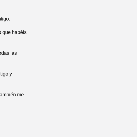
tigo.
o que habéis
odas las
tigo y
 también me