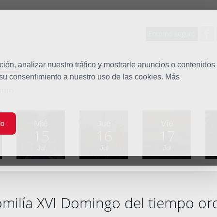
Entorno seguro
tudio
ón, analizar nuestro tráfico y mostrarle anuncios o contenidos
Quiénes somos
Misión
Vocaciones
Familia Dom
 su consentimiento a nuestro uso de las cookies. Más
nario
Mié
Jue
Vie
do
15
16
17
Jul
Jul
Jul
milía XVI Domingo del tiempo or