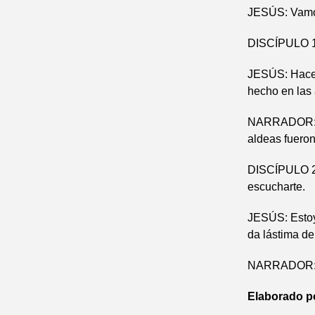
JESÚS: Vamos 
DISCÍPULO 1:
JESÚS: Haced
hecho en las 
NARRADOR: Mu
aldeas fueron 
DISCÍPULO 2: 
escucharte.
JESÚS: Estoy
da lástima de
NARRADOR: Y 
Elaborado p