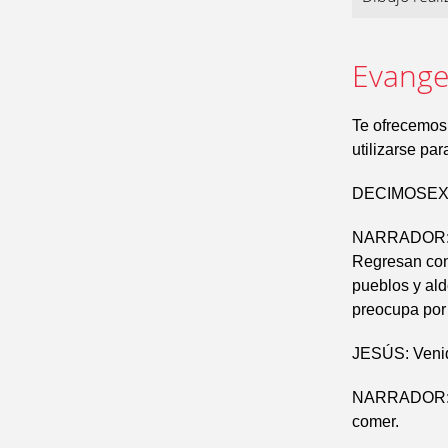
Evangel
Te ofrecemos
utilizarse pa
DECIMOSEXT
NARRADOR: Lo
Regresan con
pueblos y al
preocupa por e
JESÚS: Venid 
NARRADOR: Er
comer.