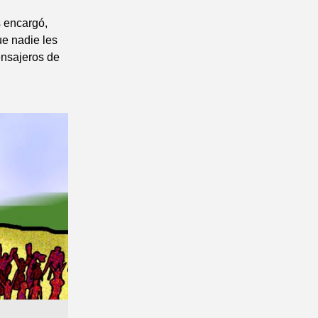
s encargó,
ue nadie les
ensajeros de