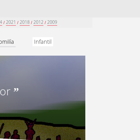
4
2021
2018
2012
2009
/
/
/
/
omilía
Infantil
or
”