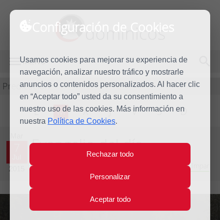
Configuración de Cookies
dominicos
Usamos cookies para mejorar su experiencia de
MENÚ
navegación, analizar nuestro tráfico y mostrarle
Predicación
anuncios o contenidos personalizados. Al hacer clic
en “Aceptar todo” usted da su consentimiento a
nuestro uso de las cookies. Más información en
L
M
X
J
V
S
D
nuestra
Política de Cookies
.
Mar
Evangelio del día
7
Rechazar todo
Jul
Decimocuarta semana del Tiempo Ordinario - Año Impar
2015
Personalizar
Aceptar todo