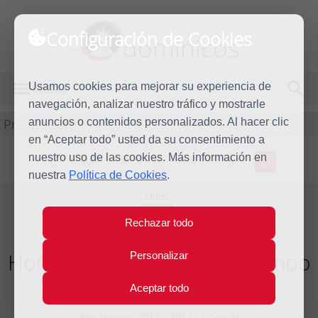
Configuración de Cookies
dominicos
Usamos cookies para mejorar su experiencia de
MENÚ
navegación, analizar nuestro tráfico y mostrarle
Predicación
anuncios o contenidos personalizados. Al hacer clic
en “Aceptar todo” usted da su consentimiento a
nuestro uso de las cookies. Más información en
L
M
X
J
V
S
D
nuestra
Política de Cookies
.
Dom
17
Rechazar todo
Ago
2014
Homilía XX Domingo del tiempo
Personalizar
ordinario
Aceptar todo
Año litúrgico 2013 - 2014 - (Ciclo A)