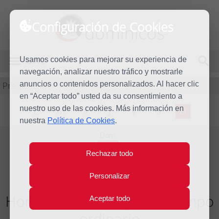
Configuración de Cookies
dominicos
Usamos cookies para mejorar su experiencia de
MENÚ
navegación, analizar nuestro tráfico y mostrarle
Predicación
anuncios o contenidos personalizados. Al hacer clic
en “Aceptar todo” usted da su consentimiento a
nuestro uso de las cookies. Más información en
L
M
X
J
V
S
D
nuestra
Política de Cookies
.
Dom
17
Rechazar todo
Ago
2014
Personalizar
Homilía XX Domingo del tiempo
Aceptar todo