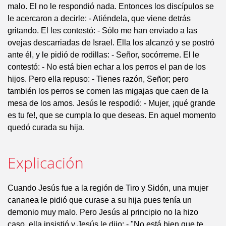
malo. El no le respondió nada. Entonces los discípulos se
le acercaron a decirle: - Atiéndela, que viene detrás
gritando. El les contestó: - Sólo me han enviado a las
ovejas descarriadas de Israel. Ella los alcanzó y se postró
ante él, y le pidió de rodillas: - Señor, socórreme. El le
contestó: - No está bien echar a los perros el pan de los
hijos. Pero ella repuso: - Tienes razón, Señor; pero
también los perros se comen las migajas que caen de la
mesa de los amos. Jesús le respodió: - Mujer, ¡qué grande
es tu fe!, que se cumpla lo que deseas. En aquel momento
quedó curada su hija.
Explicación
Cuando Jesús fue a la región de Tiro y Sidón, una mujer
cananea le pidió que curase a su hija pues tenía un
demonio muy malo. Pero Jesús al principio no la hizo
caso, ella insistió y Jesús le dijo: - "No está bien que te