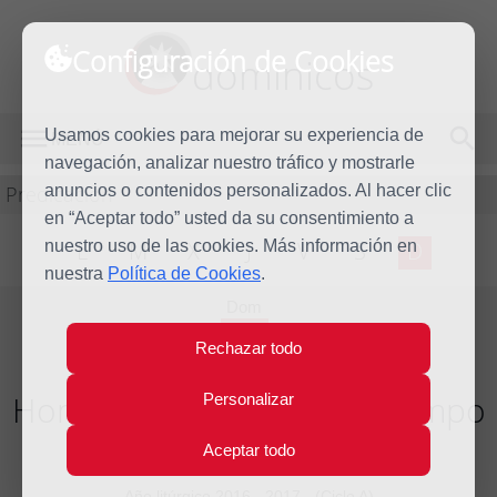
Configuración de Cookies
dominicos
Usamos cookies para mejorar su experiencia de
MENÚ
navegación, analizar nuestro tráfico y mostrarle
Predicación
anuncios o contenidos personalizados. Al hacer clic
en “Aceptar todo” usted da su consentimiento a
nuestro uso de las cookies. Más información en
L
M
X
J
V
S
D
nuestra
Política de Cookies
.
Dom
20
Rechazar todo
Ago
2017
Homilía XX Domingo del tiempo
Personalizar
ordinario
Aceptar todo
Año litúrgico 2016 - 2017 - (Ciclo A)