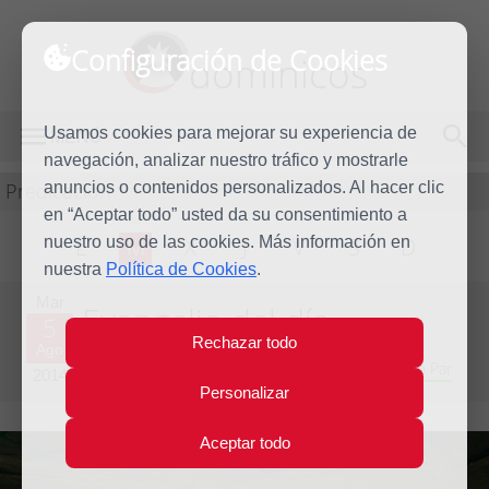
Configuración de Cookies
dominicos
Usamos cookies para mejorar su experiencia de
MENÚ
navegación, analizar nuestro tráfico y mostrarle
Predicación
anuncios o contenidos personalizados. Al hacer clic
en “Aceptar todo” usted da su consentimiento a
nuestro uso de las cookies. Más información en
L
M
X
J
V
S
D
nuestra
Política de Cookies
.
Mar
Evangelio del día
5
Rechazar todo
Ago
Decimoctava semana del Tiempo Ordinario - Año Par
2014
Personalizar
Aceptar todo