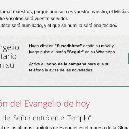
llamar maestros, porque uno solo es vuestro maestro, el Mesías
tre vosotros será vuestro servidor.
ltece será humillado, y el que se humilla será enaltecido».
ngelio
Haga click en
"Suscribirme"
desde su móvil y
luego pulse el botón
"Seguir"
en su WhatsApp.
tario
en su
Active el
icono de la campana
para que su
teléfono le avise de las novedades.
ón del Evangelio de hoy
a del Señor entró en el Templo”.
al de los últimos capítulos de Ezequiel es el regreso de la Glori