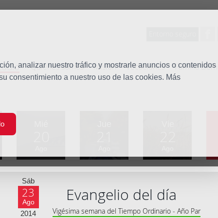
Entorno seguro
tudio
ón, analizar nuestro tráfico y mostrarle anuncios o contenidos
Quiénes somos
Misión
Vocaciones
Familia Dom
 su consentimiento a nuestro uso de las cookies. Más
Mié
Jue
Vie
do
20
21
22
Ago
Ago
Ago
Sáb
Evangelio del día
23
Ago
Vigésima semana del Tiempo Ordinario - Año Par
2014