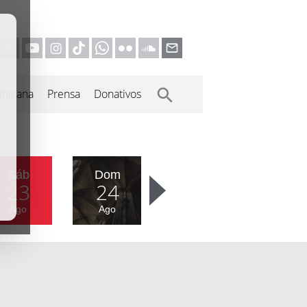
inicana
Prensa
Donativos
Sáb
Dom
23
24
Ago
Ago