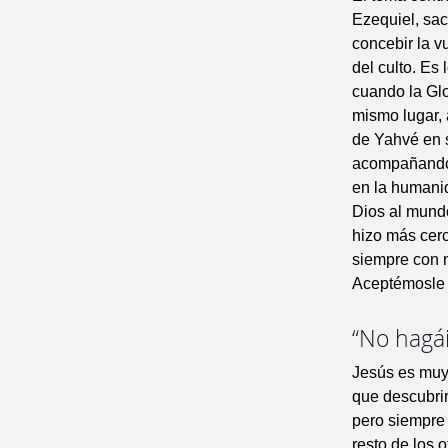
Ezequiel, sace
concebir la v
del culto. Es
cuando la Glo
mismo lugar, 
de Yahvé en 
acompañando 
en la humanid
Dios al mundo
hizo más cer
siempre con n
Aceptémosle 
“No hagái
Jesús es muy 
que descubrir
pero siempre 
resto de los 