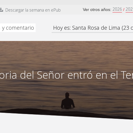
2026
202
Descargar la semana en ePub
Ver otros años:
/
a y comentario
Hoy es: Santa Rosa de Lima (23 
oria del Señor entró en el T