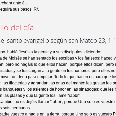
archará ante él,
seguirá sus pasos. R/.
io del día
del santo evangelio según san Mateo 23, 1-
po, habló Jesús a la gente y a sus discípulos, diciendo:
a de Moisés se han sentado los escribas y los fariseos: haced 
an; pero no hagáis lo que ellos hacen, porque ellos dicen, pero
esados y se los cargan a la gente en los hombros, pero ellos no
mover un dedo para empujar. Todo lo que hacen es para que lo
n las filacterias y agrandan las orlas del manto; les gustan los 
s banquetes y los asientos de honor en las sinagogas; que les
n las plazas y que la gente los llame “rabbí”.
cambio, no os dejéis llamar “rabbí”, porque Uno solo es vuestro
os sois hermanos.
padre vuestro a nadie en la tierra, porque Uno solo es vuestro P