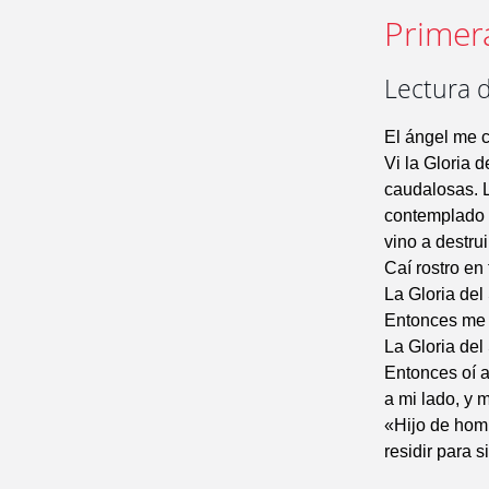
Primer
Lectura d
El ángel me c
Vi la Gloria 
caudalosas. L
contemplado
vino a destru
Caí rostro en 
La Gloria del 
Entonces me ar
La Gloria del
Entonces oí 
a mi lado, y 
«Hijo de homb
residir para 