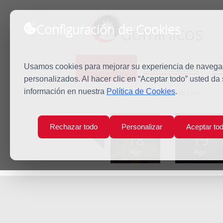
Configuración de Cookies
dominicos
Predicación
Espiritualidad
Es
Usamos cookies para mejorar su experiencia de navegaci
personalizados. Al hacer clic en “Aceptar todo” usted da
información en nuestra
Política de Cookies
.
Inicio
Predicación
Santa Rosa de Lima
Lun
Mar
Rechazar todo
Personalizar
Aceptar to
18
19
Ago
Ago