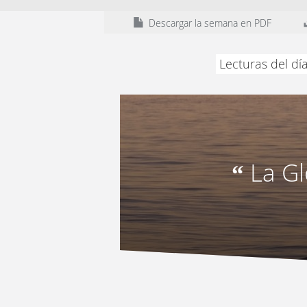
Descargar la semana en PDF
Lecturas del dí
La Gl
“