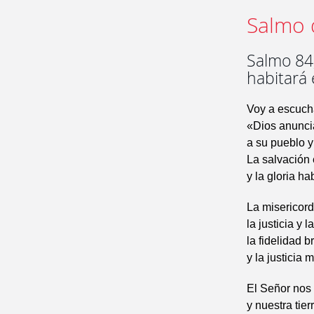
Salmo 
Salmo 84,
habitará 
Voy a escucha
«Dios anunci
a su pueblo y
La salvación 
y la gloria ha
La misericord
la justicia y 
la fidelidad br
y la justicia 
El Señor nos d
y nuestra tier