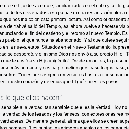
rdote e hijo de sacerdote, familiarizado con el culto y la liturgi
uelta de los desterrados a su patria sin una restauración plena 
 lo que nos indica en esta primera lectura. Así como el destierr
ria de Yahvé salió del Templo, así ahora vuelve a hacerse visib
anunciando el fin del destierro y el retorno al nuevo Templo. Es
su pueblo, al que nunca ha abandonado. Y al que quiere seguir
en la nueva etapa. Situados en el Nuevo Testamento, la prese
ad se desbordó, y el mismo Dios nos envió a su propio Hijo. “
 que le envió a su Hijo unigénito”. Desde entonces, la presenc
cana, más humana, y nos ha prometido que, pase lo que pase, é
osotros. “Yo estaré siempre con vosotros hasta la consumació
en nuestro corazón y dejemos que Él guíe nuestros pasos.
s lo que ellos hacen”
sensible a la verdad, tan sensible que él es la Verdad. Hoy n
 la verdad de los letrados y los fariseos, con expresiones realm
verdaderas. De manera general, afirma que ellos se creen supe
otros hombres. “Les gustan los primeros puestos en los banquete