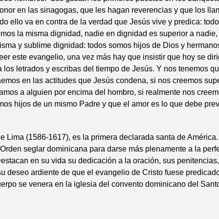
onor en las sinagogas, que les hagan reverencias y que los ll
do ello va en contra de la verdad que Jesús vive y predica: todo
mos la misma dignidad, nadie en dignidad es superior a nadie,
sma y sublime dignidad: todos somos hijos de Dios y hermanos 
er este evangelio, una vez más hay que insistir que hoy se dir
a los letrados y escribas del tiempo de Jesús. Y nos tenemos q
aemos en las actitudes que Jesús condena, si nos creemos supe
ramos a alguien por encima del hombro, si realmente nos creem
mos hijos de un mismo Padre y que el amor es lo que debe prev
e Lima (1586-1617), es la primera declarada santa de América.
a Orden seglar dominicana para darse más plenamente a la perf
estacan en su vida su dedicación a la oración, sus penitencias
su deseo ardiente de que el evangelio de Cristo fuese predicado
erpo se venera en la iglesia del convento dominicano del Sant