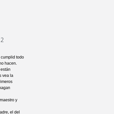
12
y cumplid todo
 no hacen.
 están
s vea la
primeros
 hagan
 maestro y
adre, el del