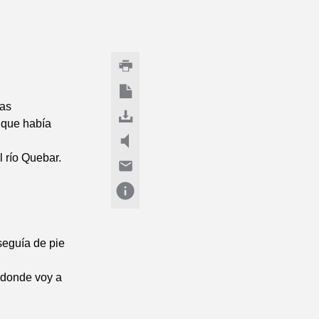
uas
n que había
l río Quebar.
seguía de pie
y donde voy a