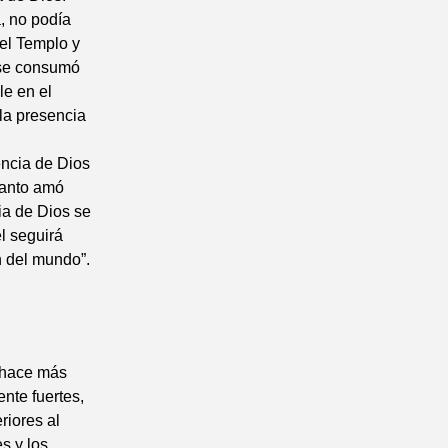
a, no podía
del Templo y
o se consumó
le en el
 la presencia
ncia de Dios
Tanto amó
ia de Dios se
l seguirá
n del mundo”.
o hace más
ente fuertes,
riores al
s y los