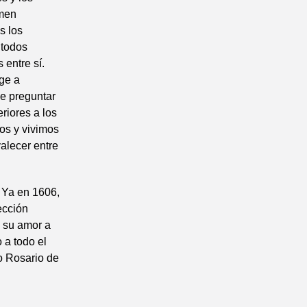
amen
s los
 todos
entre sí.
ige a
ue preguntar
riores a los
os y vivimos
alecer entre
 Ya en 1606,
ección
, su amor a
 a todo el
o Rosario de