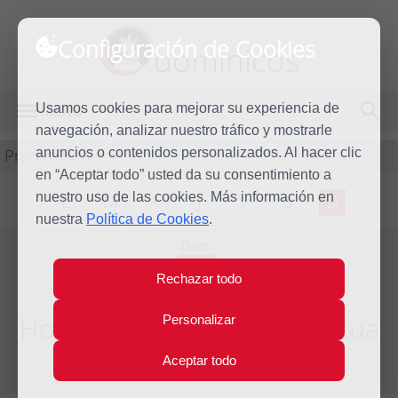
Configuración de Cookies
dominicos
Usamos cookies para mejorar su experiencia de
MENÚ
navegación, analizar nuestro tráfico y mostrarle
Predicación
anuncios o contenidos personalizados. Al hacer clic
en “Aceptar todo” usted da su consentimiento a
nuestro uso de las cookies. Más información en
L
M
X
J
V
S
D
nuestra
Política de Cookies
.
Dom
15
Rechazar todo
Abr
2012
Homilía II Domingo de Pascua
Personalizar
Aceptar todo
Año litúrgico 2011 - 2012 - (Ciclo B)