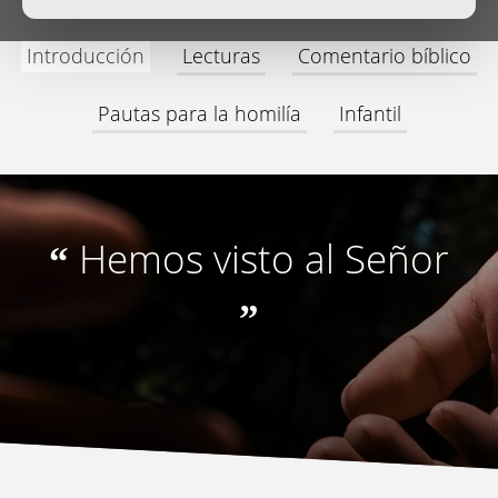
Introducción
Lecturas
Comentario bíblico
Pautas para la homilía
Infantil
Hemos visto al Señor
“
”