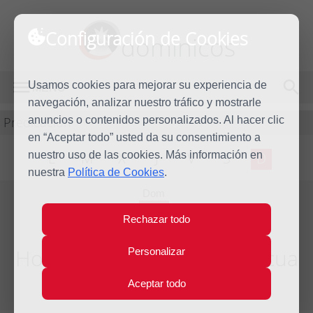
Configuración de Cookies
dominicos
Usamos cookies para mejorar su experiencia de
MENÚ
navegación, analizar nuestro tráfico y mostrarle
Predicación
anuncios o contenidos personalizados. Al hacer clic
en “Aceptar todo” usted da su consentimiento a
nuestro uso de las cookies. Más información en
L
M
X
J
V
S
D
nuestra
Política de Cookies
.
Dom
11
Rechazar todo
Abr
2021
Homilía II Domingo de Pascua
Personalizar
Aceptar todo
Año litúrgico 2020 - 2021 - (Ciclo B)