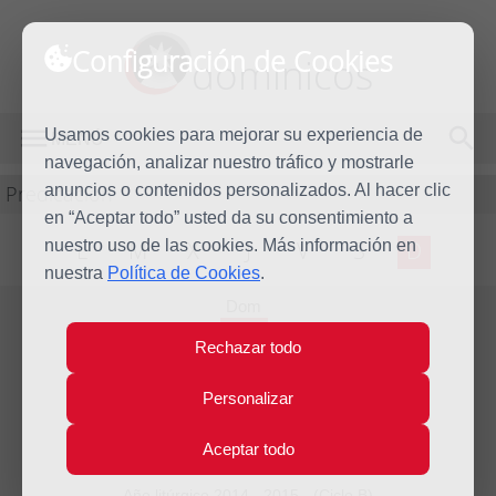
Configuración de Cookies
dominicos
Usamos cookies para mejorar su experiencia de
MENÚ
navegación, analizar nuestro tráfico y mostrarle
Predicación
anuncios o contenidos personalizados. Al hacer clic
en “Aceptar todo” usted da su consentimiento a
nuestro uso de las cookies. Más información en
L
M
X
J
V
S
D
nuestra
Política de Cookies
.
Dom
15
Rechazar todo
Mar
2015
Homilía IV Domingo de
Personalizar
Cuaresma
Aceptar todo
Año litúrgico 2014 - 2015 - (Ciclo B)