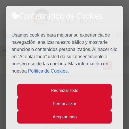
Configuración de Cookies
dominicos
Usamos cookies para mejorar su experiencia de
MENÚ
navegación, analizar nuestro tráfico y mostrarle
Predicación
anuncios o contenidos personalizados. Al hacer clic
en “Aceptar todo” usted da su consentimiento a
nuestro uso de las cookies. Más información en
L
M
X
J
V
S
D
nuestra
Política de Cookies
.
Dom
15
Rechazar todo
Mar
2015
Personalizar
Homilía IV Domingo de
Aceptar todo