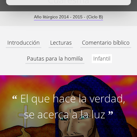
Cuaresma
Año litúrgico 2014 - 2015 - (Ciclo B)
Introducción
Lecturas
Comentario bíblico
Pautas para la homilía
Infantil
El que hace la verdad,
“
se acerca a la luz
”