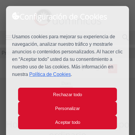
Configuración de Cookies
dominicos
Usamos cookies para mejorar su experiencia de
MENÚ
navegación, analizar nuestro tráfico y mostrarle
Predicación
anuncios o contenidos personalizados. Al hacer clic
en “Aceptar todo” usted da su consentimiento a
nuestro uso de las cookies. Más información en
L
M
X
J
V
S
D
nuestra
Política de Cookies
.
Dom
14
Rechazar todo
Ene
2018
Personalizar
Homilía II Domingo del tiempo
Aceptar todo