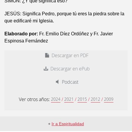
SIMÓN: ¿Y qué significa eso?
JESÚS: Significa Pedro, porque tú eres la piedra sobre la
que edificaré mi Iglesia.
Elaborado por:
Fr. Emilio Díez Ordóñez y Fr. Javier
Espinosa Fernández
Descargar en PDF
Descargar en ePub
Podcast
Ver otros años:
/
/
/
/
2024
2021
2015
2012
2009
+
Ir a Espiritualidad