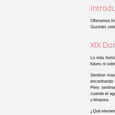
Introdu
Ofrecemos ho
Guzmán, cele
XIX Do
La vida huma
futuro, ni so
Sentirse inse
encontrando 
Pero sentirs
cuando el ago
y bloquea.
¿Qué element