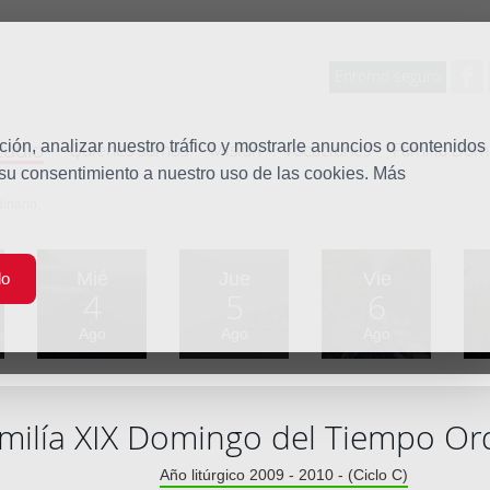
Entorno seguro
tudio
ón, analizar nuestro tráfico y mostrarle anuncios o contenidos
Quiénes somos
Misión
Vocaciones
Familia Dom
 su consentimiento a nuestro uso de las cookies. Más
inario.
Mié
Jue
Vie
do
4
5
6
Ago
Ago
Ago
ilía XIX Domingo del Tiempo Ord
Año litúrgico 2009 - 2010 - (Ciclo C)