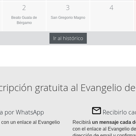
2
3
4
Beato Guala de
San Gregorio Magno
Bérgamo
Ir al histórico
ripción gratuita al Evangelio de
día por WhatsApp
Recibirlo c
con un enlace al Evangelio
Recibirá
un mensaje cada 
con el enlace al Evangelio de
dirección de email y confirma