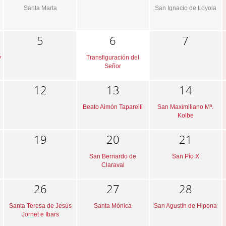
Santa Marta
San Ignacio de Loyola
5
6
7
y
Transfiguración del
Señor
12
13
14
Beato Aimón Taparelli
San Maximiliano Mª.
Kolbe
19
20
21
San Bernardo de
San Pío X
Claraval
26
27
28
Santa Teresa de Jesús
Santa Mónica
San Agustín de Hipona
Jornet e Ibars