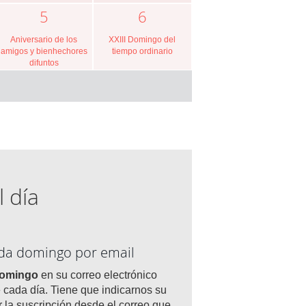
5
6
Aniversario de los
XXIII Domingo del
amigos y bienhechores
tiempo ordinario
difuntos
l día
ada domingo por email
domingo
en su correo electrónico
 cada día. Tiene que indicarnos su
r la suscripción desde el correo que