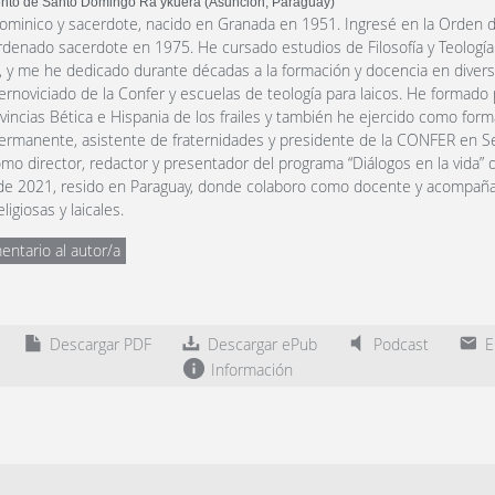
nto de Santo Domingo Ra’ykuéra (Asunción, Paraguay)
ominico y sacerdote, nacido en Granada en 1951. Ingresé en la Orden 
ordenado sacerdote en 1975. He cursado estudios de Filosofía y Teologí
 y me he dedicado durante décadas a la formación y docencia en divers
ternoviciado de la Confer y escuelas de teología para laicos. He formado 
ovincias Bética e Hispania de los frailes y también he ejercido como for
ermanente, asistente de fraternidades y presidente de la CONFER en Se
mo director, redactor y presentador del programa “Diálogos en la vida” 
sde 2021, resido en Paraguay, donde colaboro como docente y acompañ
igiosas y laicales.
entario al autor/a
Descargar PDF
Descargar ePub
Podcast
En
Información