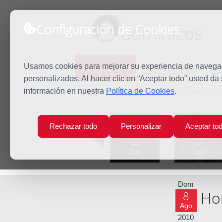
Configuración de Cookies
dominicos
Predicación
Espiritualidad
Es
Usamos cookies para mejorar su experiencia de navegaci
personalizados. Al hacer clic en “Aceptar todo” usted da
información en nuestra
Política de Cookies
.
Inicio
Predicación
XIX Domingo del Tiempo Ord
Lun
Mar
Rechazar todo
Personalizar
Aceptar to
2
3
Ago
Ago
Dom
Hom
8
Ago
2010