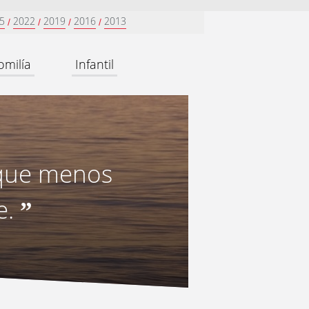
5
2022
2019
2016
2013
/
/
/
/
omilía
Infantil
 que menos
e.
”