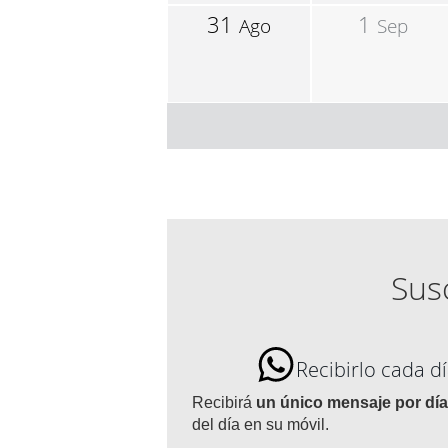
31
1
Ago
Sep
Susc
Recibirlo cada 
Recibirá
un único mensaje por día
del día en su móvil.