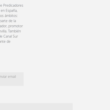
de Predicadores
a en España,
os ámbitos:
parte de la
mador, promotor
villa. También
de Canal Sur
ante de
viar email