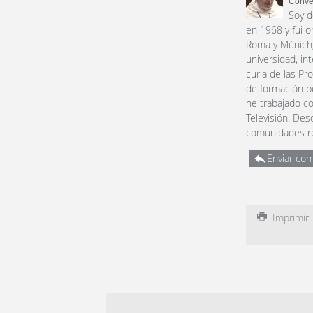
Conve
Soy d
en 1968 y fui 
Roma y Múnich,
universidad, in
curia de las Pr
de formación p
he trabajado co
Televisión. De
comunidades rel
Enviar com
Imprimir