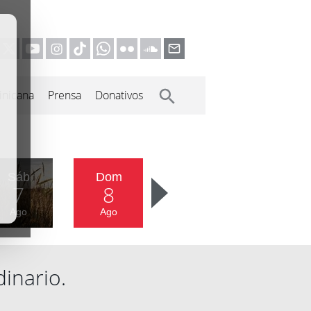
inicana
Prensa
Donativos
Sáb
Dom
7
8
Ago
Ago
inario.