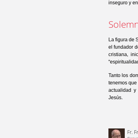
inseguro y e
Solemn
La figura de
el fundador d
cristiana, i
“espiritualida
Tanto los dom
tenemos que r
actualidad y
Jesús.
Fr. F