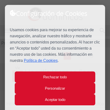
Configuración de Cookies
dominicos
Usamos cookies para mejorar su experiencia de
MENÚ
navegación, analizar nuestro tráfico y mostrarle
Predicación
anuncios o contenidos personalizados. Al hacer clic
en “Aceptar todo” usted da su consentimiento a
nuestro uso de las cookies. Más información en
L
M
X
J
V
S
D
nuestra
Política de Cookies
.
Vie
Homilía Viernes Santo
2
Rechazar todo
Abr
Año litúrgico 2020 - 2021 - (Ciclo B)
2021
Personalizar
Aceptar todo
Introducción
Lecturas
Comentario bíblico