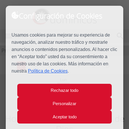
Configuración de Cookies
dominicos
Usamos cookies para mejorar su experiencia de
MENÚ
navegación, analizar nuestro tráfico y mostrarle
Predicación
anuncios o contenidos personalizados. Al hacer clic
en “Aceptar todo” usted da su consentimiento a
nuestro uso de las cookies. Más información en
L
M
X
J
V
S
D
nuestra
Política de Cookies
.
Lun
1
Rechazar todo
Ene
2024
Personalizar
Homilía Santa María, Madre de
Aceptar todo