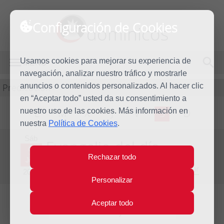
Configuración de Cookies
dominicos
Usamos cookies para mejorar su experiencia de
MENÚ
navegación, analizar nuestro tráfico y mostrarle
Predicación
anuncios o contenidos personalizados. Al hacer clic
en “Aceptar todo” usted da su consentimiento a
nuestro uso de las cookies. Más información en
L
M
X
J
V
S
D
nuestra
Política de Cookies
.
Sáb
Evangelio del día
9
Rechazar todo
Jun
Novena semana del Tiempo Ordinario - Año Par
2018
Personalizar
Aceptar todo
Lecturas del día y comentario