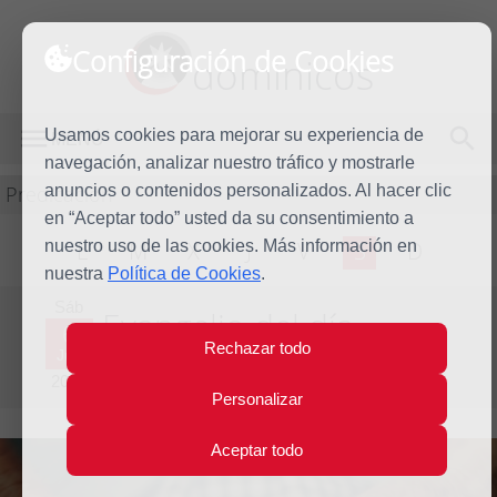
Configuración de Cookies
dominicos
Usamos cookies para mejorar su experiencia de
MENÚ
navegación, analizar nuestro tráfico y mostrarle
Predicación
anuncios o contenidos personalizados. Al hacer clic
en “Aceptar todo” usted da su consentimiento a
nuestro uso de las cookies. Más información en
L
M
X
J
V
S
D
nuestra
Política de Cookies
.
Sáb
Evangelio del día
6
Rechazar todo
Jun
Novena semana del Tiempo Ordinario - Año Par
2026
Personalizar
Aceptar todo