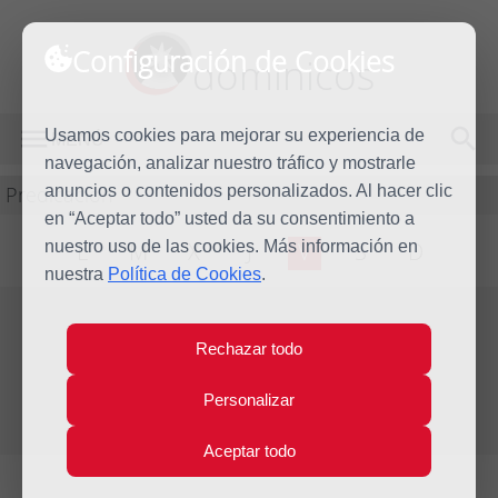
Configuración de Cookies
dominicos
Usamos cookies para mejorar su experiencia de
MENÚ
navegación, analizar nuestro tráfico y mostrarle
Predicación
anuncios o contenidos personalizados. Al hacer clic
en “Aceptar todo” usted da su consentimiento a
nuestro uso de las cookies. Más información en
L
M
X
J
V
S
D
nuestra
Política de Cookies
.
Evangelio del día
Rechazar todo
Vie
8
Personalizar
May
Cuarta Semana de Pascua
2020
Aceptar todo