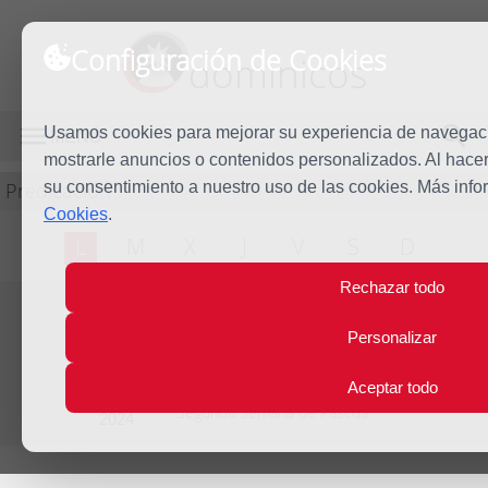
Configuración de Cookies
dominicos
Usamos cookies para mejorar su experiencia de navegación
MENÚ
mostrarle anuncios o contenidos personalizados. Al hacer 
Predicación
su consentimiento a nuestro uso de las cookies. Más inf
Cookies
.
L
M
X
J
V
S
D
Rechazar todo
Personalizar
Evangelio del día
Lun
8
Aceptar todo
Abr
Segunda Semana de Pascua
2024