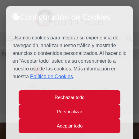
Configuración de Cookies
dominicos
Usamos cookies para mejorar su experiencia de
MENÚ
navegación, analizar nuestro tráfico y mostrarle
Predicación
anuncios o contenidos personalizados. Al hacer clic
en “Aceptar todo” usted da su consentimiento a
nuestro uso de las cookies. Más información en
L
M
X
J
V
S
D
nuestra
Política de Cookies
.
Mar
Evangelio del día
2
Rechazar todo
Abr
Semana de la Octava de Pascua
2024
Personalizar
Aceptar todo