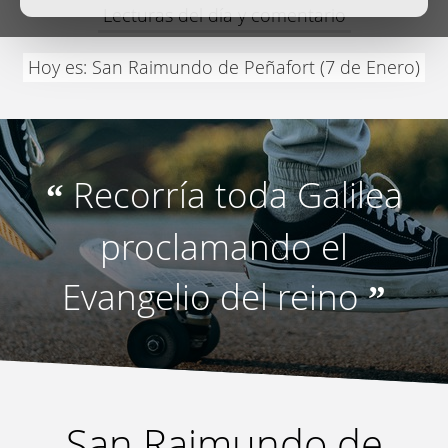
Lecturas del día y comentario
Hoy es: San Raimundo de Peñafort (7 de Enero)
Recorría toda Galilea
“
proclamando el
Evangelio del reino
”
San Raimundo de