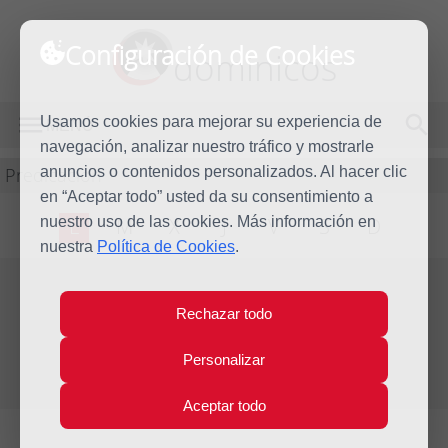
Configuración de Cookies
dominicos
Usamos cookies para mejorar su experiencia de
MENÚ
navegación, analizar nuestro tráfico y mostrarle
Predicación
anuncios o contenidos personalizados. Al hacer clic
en “Aceptar todo” usted da su consentimiento a
nuestro uso de las cookies. Más información en
L
M
X
J
V
S
D
nuestra
Política de Cookies
.
Evangelio del día
Rechazar todo
Lun
7
Personalizar
Ene
Segunda semana de Navidad
2019
Aceptar todo