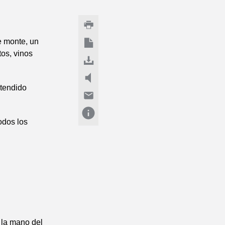
e monte, un
tos, vinos
xtendido
odos los
 la mano del