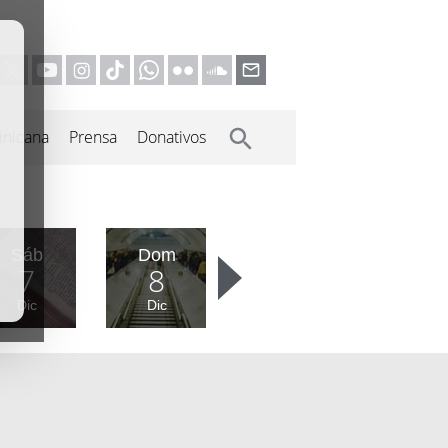
inicana
Prensa
Donativos
Sáb
Dom
7
8
Dic
Dic