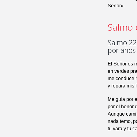
Señor».
Salmo 
Salmo 22,
por años
El Señor es m
en verdes pr
me conduce h
y repara mis f
Me guía por e
por el honor 
Aunque camin
nada temo, p
tu vara y tu 