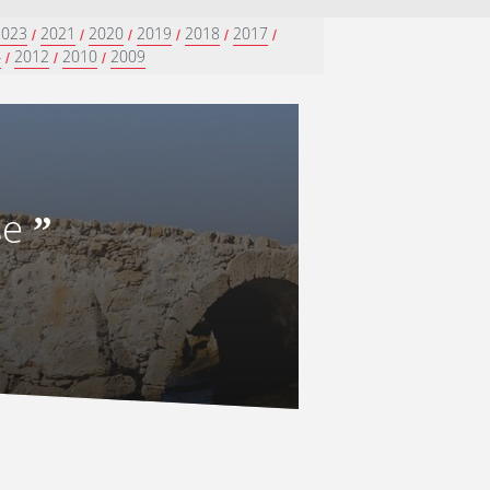
2023
2021
2020
2019
2018
2017
/
/
/
/
/
/
4
2012
2010
2009
/
/
/
se
”