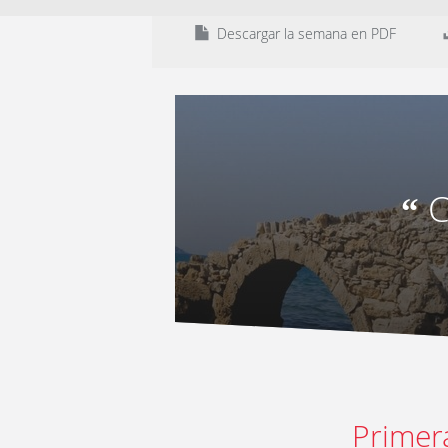
Descargar la semana en PDF
C
“
Primer