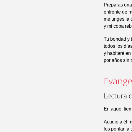
Preparas una
enfrente de 
me unges la 
y mi copa reb
Tu bondad y 
todos los día
y habitaré en
por años sin 
Evangel
Lectura 
En aquel tiem
Acudió a él m
los ponían a s