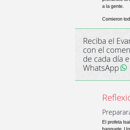
a la gente.
Comieron todo
Reciba el Eva
con el comen
de cada día 
WhatsApp
Reflexi
Preparar
El profeta Isa
banquete. Una