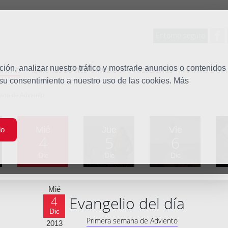
Entorno seguro
tudio
ón, analizar nuestro tráfico y mostrarle anuncios o contenidos
Quiénes somos
Misión
Vocaciones
Familia Dom
 su consentimiento a nuestro uso de las cookies. Más
mana de Adviento
Mié
Jue
Vie
do
4
5
6
Dic
Dic
Dic
Mié
Evangelio del día
4
Dic
Primera semana de Adviento
2013