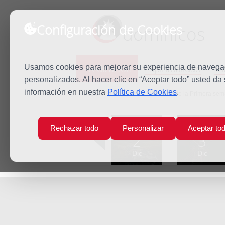
Configuración de Cookies
dominicos
Predicación
Espiritualidad
Es
Usamos cookies para mejorar su experiencia de navegaci
personalizados. Al hacer clic en “Aceptar todo” usted da
información en nuestra
Política de Cookies
.
Inicio
Predicación
Miércoles de la Primera se
Lun
Mar
Rechazar todo
Personalizar
Aceptar to
2
3
Dic
Dic