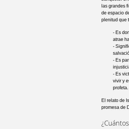
las grandes f
de espacio de
plenitud que 
- Es don
atrae ha
- Signi
salvaci
- Es pa
injustic
- Es vic
vivir y 
profeta.
El relato de I
promesa de D
¿Cuántos