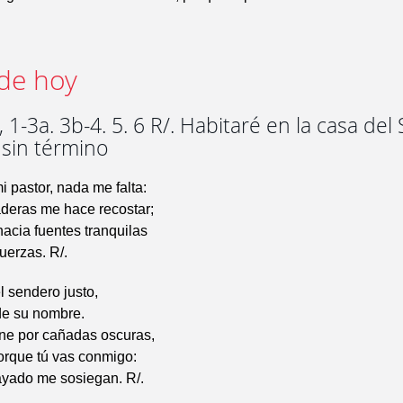
de hoy
 1-3a. 3b-4. 5. 6 R/. Habitaré en la casa del
 sin término
i pastor, nada me falta:
aderas me hace recostar;
acia fuentes tranquilas
uerzas. R/.
l sendero justo,
de su nombre.
e por cañadas oscuras,
orque tú vas conmigo:
cayado me sosiegan. R/.