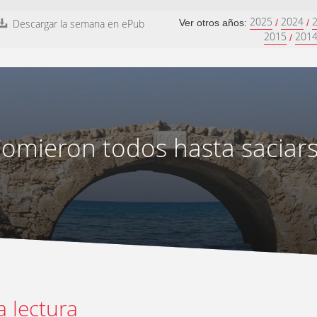
2025
2024
Descargar la semana en ePub
Ver otros años:
/
/
2015
201
/
omieron todos hasta saciar
a lectura