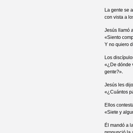
La gente se a
con vista a lo
Jesús llamó a 
«Siento compa
Y no quiero d
Los discípulos
«¿De dónde v
gente?».
Jesús les dijo
«¿Cuántos pa
Ellos contest
«Siete y alg
Él mandó a la
pronunció la a