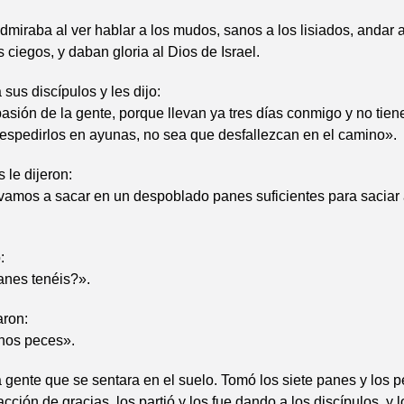
dmiraba al ver hablar a los mudos, sanos a los lisiados, andar a 
s ciegos, y daban gloria al Dios de Israel.
sus discípulos y les dijo:
sión de la gente, porque llevan ya tres días conmigo y no tie
espedirlos en ayunas, no sea que desfallezcan en el camino».
 le dijeron:
amos a sacar en un despoblado panes suficientes para saciar 
:
nes tenéis?».
aron:
unos peces».
 gente que se sentara en el suelo. Tomó los siete panes y los p
cción de gracias, los partió y los fue dando a los discípulos, y 