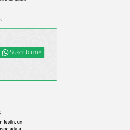
.
Suscribirme
s
n festín, un
 asociada a