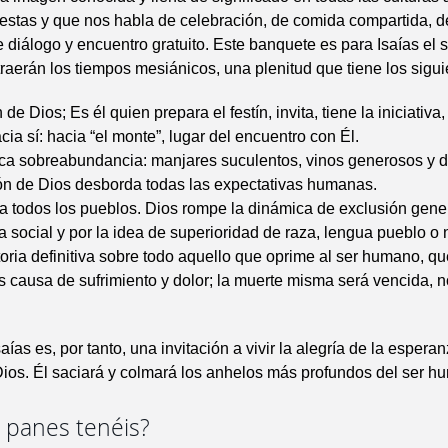
iestas y que nos habla de celebración, de comida compartida, d
 diálogo y encuentro gratuito. Este banquete es para Isaías el s
traerán los tiempos mesiánicos, una plenitud que tiene los sigu
 de Dios; Es él quien prepara el festín, invita, tiene la iniciativa
cia sí: hacia “el monte”, lugar del encuentro con Él.
fica sobreabundancia: manjares suculentos, vinos generosos y 
ón de Dios desborda todas las expectativas humanas.
ra todos los pueblos. Dios rompe la dinámica de exclusión gene
ia social y por la idea de superioridad de raza, lengua pueblo o 
toria definitiva sobre todo aquello que oprime al ser humano, qu
es causa de sufrimiento y dolor; la muerte misma será vencida, n
saías es, por tanto, una invitación a vivir la alegría de la espera
ios. Él saciará y colmará los anhelos más profundos del ser h
 panes tenéis?