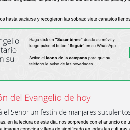
s hasta saciarse y recogieron las sobras: siete canastos llenos
ngelio
Haga click en
"Suscribirme"
desde su móvil y
luego pulse el botón
"Seguir"
en su WhatsApp.
tario
en su
Active el
icono de la campana
para que su
teléfono le avise de las novedades.
ón del Evangelio de hoy
á el Señor un festín de manjares suculento
ías, en la lectura de este día, nos sorprende con el anuncio de u
 imagen conocida y llena de significado en todas las culturas