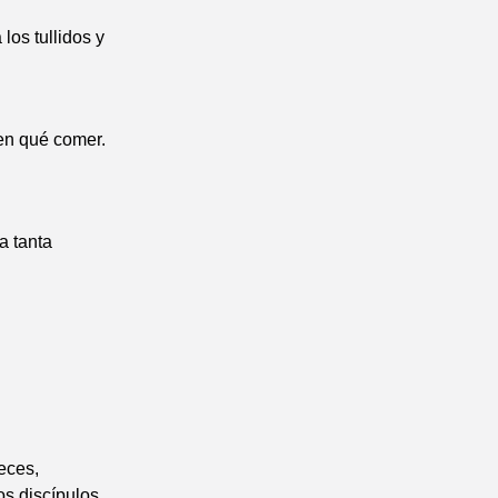
los tullidos y
nen qué comer.
a tanta
eces,
los discípulos