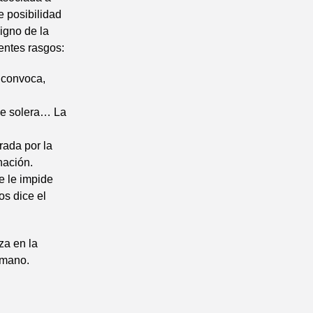
e posibilidad
igno de la
ientes rasgos:
, convoca,
de solera… La
rada por la
nación.
e le impide
os dice el
nza en la
umano.