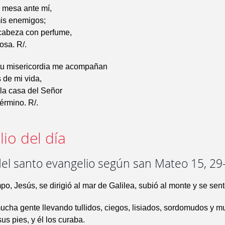
 mesa ante mí,
mis enemigos;
cabeza con perfume,
osa. R/.
tu misericordia me acompañan
s de mi vida,
 la casa del Señor
término. R/.
io del día
del santo evangelio según san Mateo 15, 29
po, Jesús, se dirigió al mar de Galilea, subió al monte y se sent
ucha gente llevando tullidos, ciegos, lisiados, sordomudos y m
us pies, y él los curaba.