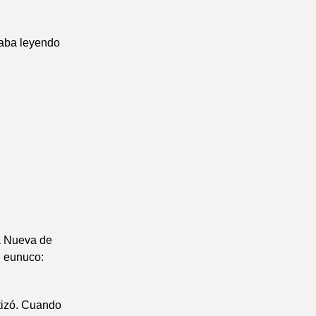
staba leyendo
na Nueva de
l eunuco:
utizó. Cuando