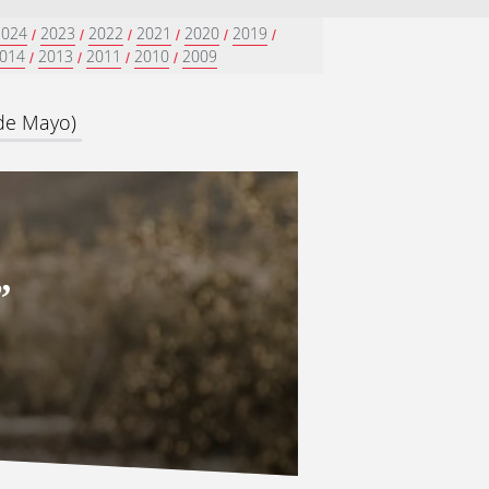
2024
2023
2022
2021
2020
2019
/
/
/
/
/
/
014
2013
2011
2010
2009
/
/
/
/
 de Mayo)
”