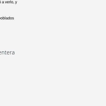
 a verlo, y
poblados
 entera