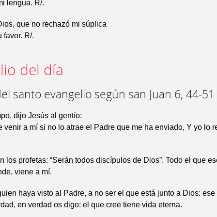
mi lengua. R/.
ios, que no rechazó mi súplica
 favor. R/.
io del día
el santo evangelio según san Juan 6, 44-51
po, dijo Jesús al gentío:
venir a mí si no lo atrae el Padre que me ha enviado, Y yo lo r
en los profetas: “Serán todos discípulos de Dios”. Todo el que e
de, viene a mí.
uien haya visto al Padre, a no ser el que está junto a Dios: ese 
dad, en verdad os digo: el que cree tiene vida eterna.