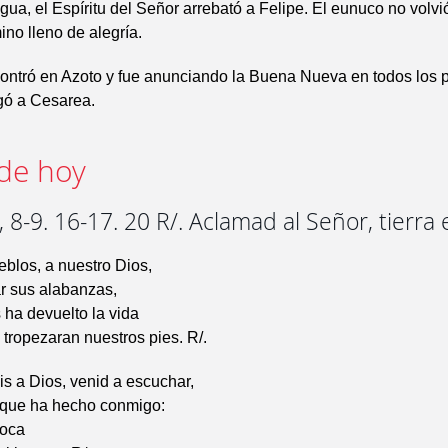
gua, el Espíritu del Señor arrebató a Felipe. El eunuco no volvió
ino lleno de alegría.
contró en Azoto y fue anunciando la Buena Nueva en todos los 
gó a Cesarea.
de hoy
 8-9. 16-17. 20 R/. Aclamad al Señor, tierra
blos, a nuestro Dios,
r sus alabanzas,
 ha devuelto la vida
 tropezaran nuestros pies. R/.
s a Dios, venid a escuchar,
o que ha hecho conmigo:
boca