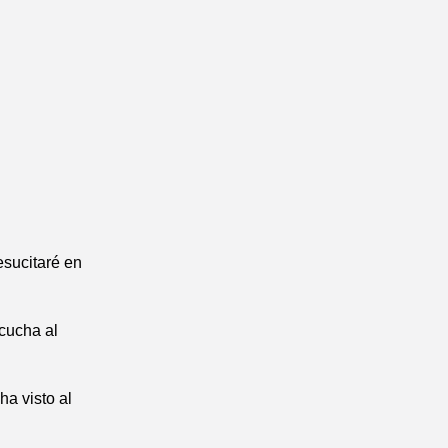
esucitaré en
scucha al
ha visto al