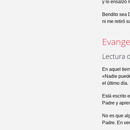
y lo ensalzó 
Bendito sea D
ni me retiró su
Evangel
Lectura d
En aquel tiem
«Nadie puede 
el último día.
Está escrito 
Padre y apren
No es que alg
Padre. En ver