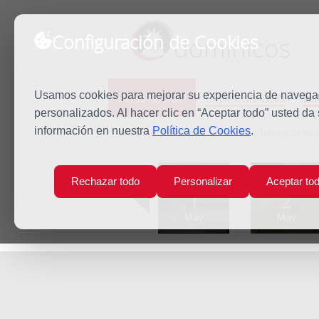
Configuración de Cookies
dominicos
Predicación
Espiritualidad
Es
Usamos cookies para mejorar su experiencia de navegaci
personalizados. Al hacer clic en “Aceptar todo” usted da
información en nuestra
Política de Cookies
.
Inicio
Predicación
Jueves de la Tercera Sema
Lun
Mar
Rechazar todo
Personalizar
Aceptar to
1
2
May
May