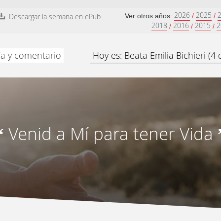
2026
2025
Descargar la semana en ePub
Ver otros años:
/
/
2018
2016
2015
2
/
/
/
ía y comentario
Hoy es: Beata Emilia Bichieri (4
Venid a Mí para tener Vida
“