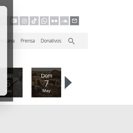
inicana
Prensa
Donativos
Sáb
Dom
6
7
May
May