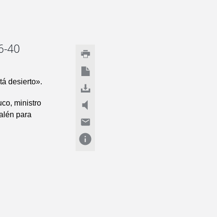
6-40
tá desierto».
uco, ministro
salén para