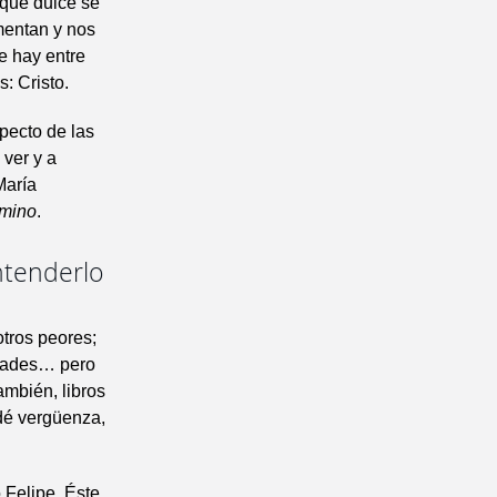
 que dulce se
mentan y nos
e hay entre
: Cristo.
pecto de las
 ver y a
María
amino
.
ntenderlo
tros peores;
sidades… pero
ambién, libros
 dé vergüenza,
 Felipe. Éste