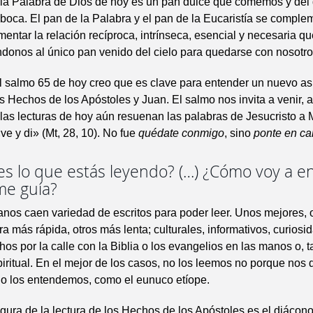
 la Palabra de Dios de hoy es un pan dulce que comemos y del
boca. El pan de la Palabra y el pan de la Eucaristía se comple
entar la relación recíproca, intrínseca, esencial y necesaria qu
donos al único pan venido del cielo para quedarse con nosotros
l salmo 65 de hoy creo que es clave para entender un nuevo as
os Hechos de los Apóstoles y Juan. El salmo nos invita a venir, a
las lecturas de hoy aún resuenan las palabras de Jesucristo a 
e y di» (Mt, 28, 10). No fue
quédate conmigo
, sino
ponte en c
es lo que estás leyendo? (…) ¿Cómo voy a e
me guía?
nos caen variedad de escritos para poder leer. Unos mejores, o
ra más rápida, otros más lenta; culturales, informativos, curio
os por la calle con la Biblia o los evangelios en las manos o, t
piritual. En el mejor de los casos, no los leemos no porque nos
no los entendemos, como el eunuco etíope.
gura de la lectura de los Hechos de los Apóstoles es el diácono