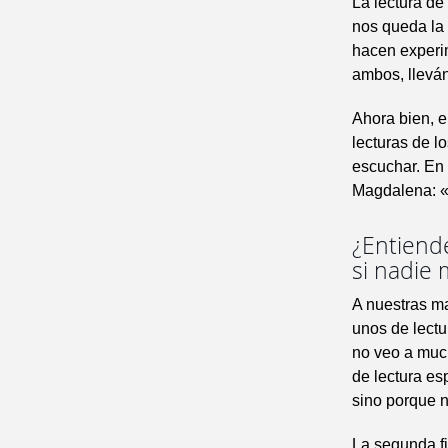
La lectura de
nos queda la 
hacen experim
ambos, lleván
Ahora bien, e
lecturas de l
escuchar. En 
Magdalena: «v
¿Entiend
si nadie 
A nuestras ma
unos de lectu
no veo a much
de lectura es
sino porque 
La segunda fi