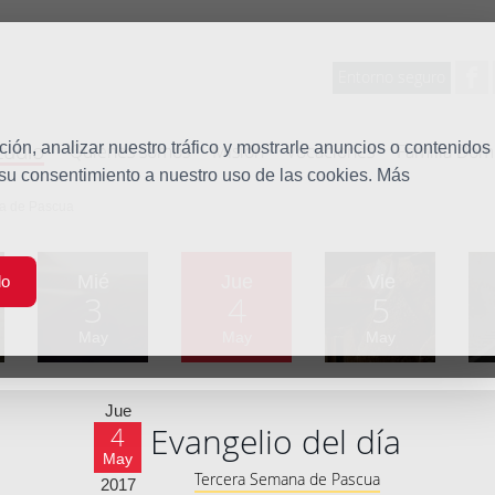
Entorno seguro
tudio
ón, analizar nuestro tráfico y mostrarle anuncios o contenidos
Quiénes somos
Misión
Vocaciones
Familia Dom
 su consentimiento a nuestro uso de las cookies. Más
na de Pascua
Mié
Jue
Vie
do
3
4
5
May
May
May
Jue
Evangelio del día
4
May
Tercera Semana de Pascua
2017