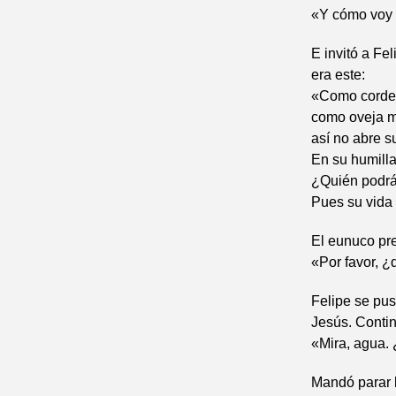
«Y cómo voy 
E invitó a Fe
era este:
«Como corder
como oveja m
así no abre s
En su humillac
¿Quién podrá
Pues su vida 
El eunuco pre
«Por favor, ¿
Felipe se pus
Jesús. Contin
«Mira, agua. 
Mandó parar l