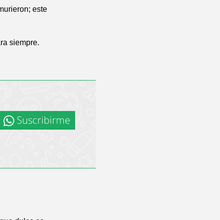
murieron; este
ara siempre.
Suscribirme