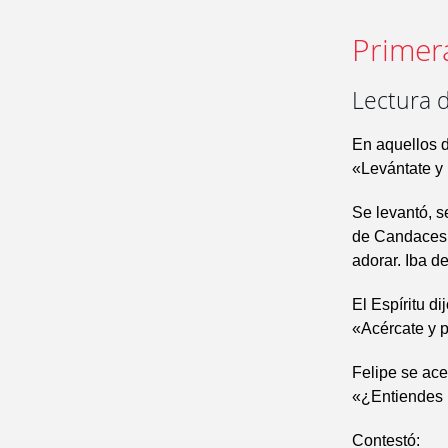
Primer
Lectura d
En aquellos d
«Levántate y 
Se levantó, s
de Candaces, 
adorar. Iba d
El Espíritu di
«Acércate y p
Felipe se acer
«¿Entiendes 
Contestó: