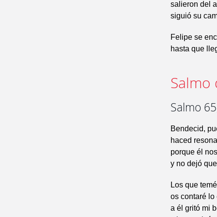
salieron del a
siguió su cam
Felipe se en
hasta que lle
Salmo 
Salmo 65,
Bendecid, pue
haced resona
porque él nos
y no dejó que
Los que teméi
os contaré l
a él gritó mi 