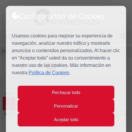
Configuración de Cookies
dominicos
Usamos cookies para mejorar su experiencia de
MENÚ
navegación, analizar nuestro tráfico y mostrarle
Predicación
anuncios o contenidos personalizados. Al hacer clic
en “Aceptar todo” usted da su consentimiento a
nuestro uso de las cookies. Más información en
L
M
X
J
V
S
D
nuestra
Política de Cookies
.
Evangelio del día
Rechazar todo
Mié
4
Personalizar
Nov
Trigésimo primera semana del Tiempo Ordinario - Año Par
2026
Aceptar todo